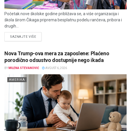
Početak nove školske godine približava se, a više organizacija i
škola širom Čikaga priprema besplatnu podelu rančeva, pribora i
drugih...
DETAILS
SAZNAJTE VIŠE
Nova Trump-ova mera za zaposlene: Plaćeno
porodično odsustvo dostupnije nego ikada
BY
MILENA STEVANOVIĆ
AVGUST 6, 2026
AMERIKA