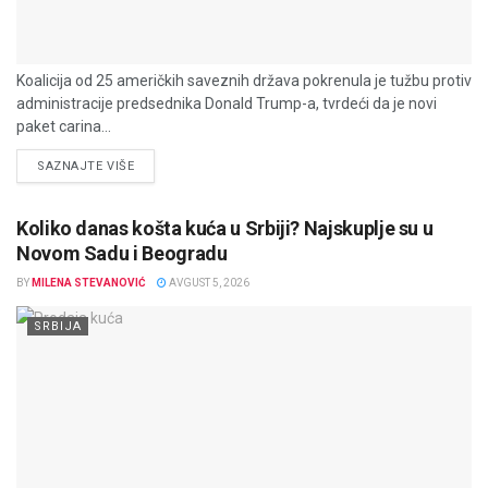
Koalicija od 25 američkih saveznih država pokrenula je tužbu protiv
administracije predsednika Donald Trump-a, tvrdeći da je novi
paket carina...
DETAILS
SAZNAJTE VIŠE
Koliko danas košta kuća u Srbiji? Najskuplje su u
Novom Sadu i Beogradu
BY
MILENA STEVANOVIĆ
AVGUST 5, 2026
SRBIJA