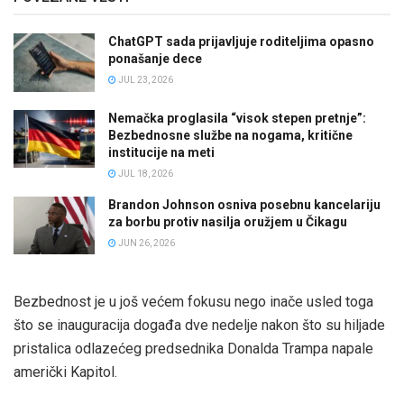
ChatGPT sada prijavljuje roditeljima opasno
ponašanje dece
JUL 23, 2026
Nemačka proglasila “visok stepen pretnje”:
Bezbednosne službe na nogama, kritične
institucije na meti
JUL 18, 2026
Brandon Johnson osniva posebnu kancelariju
za borbu protiv nasilja oružjem u Čikagu
JUN 26, 2026
Bezbednost je u još većem fokusu nego inače usled toga
što se inauguracija događa dve nedelje nakon što su hiljade
pristalica odlazećeg predsednika Donalda Trampa napale
američki Kapitol.