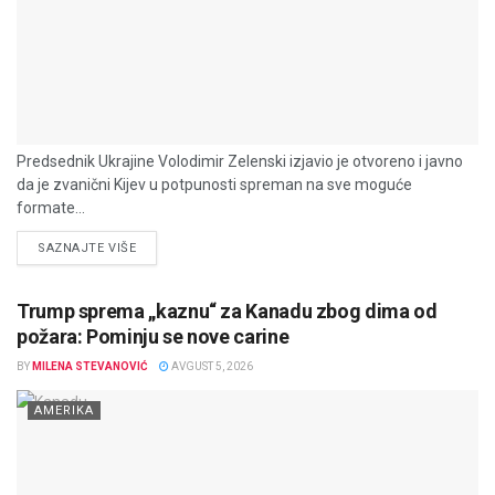
Predsednik Ukrajine Volodimir Zelenski izjavio je otvoreno i javno
da je zvanični Kijev u potpunosti spreman na sve moguće
formate...
DETAILS
SAZNAJTE VIŠE
Trump sprema „kaznu“ za Kanadu zbog dima od
požara: Pominju se nove carine
BY
MILENA STEVANOVIĆ
AVGUST 5, 2026
AMERIKA