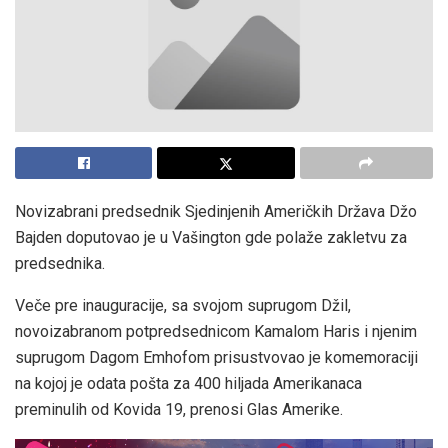
Novizabrani predsednik Sjedinjenih Američkih Država Džo
Bajden doputovao je u Vašington gde polaže zakletvu za
predsednika.
Veče pre inauguracije, sa svojom suprugom Džil,
novoizabranom potpredsednicom Kamalom Haris i njenim
suprugom Dagom Emhofom prisustvovao je komemoraciji
na kojoj je odata pošta za 400 hiljada Amerikanaca
preminulih od Kovida 19, prenosi Glas Amerike.