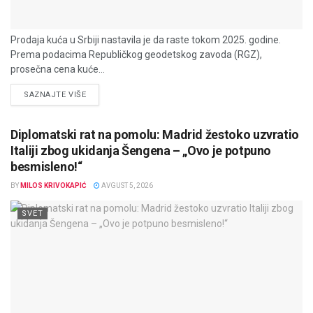
Prodaja kuća u Srbiji nastavila je da raste tokom 2025. godine.
Prema podacima Republičkog geodetskog zavoda (RGZ),
prosečna cena kuće...
DETAILS
SAZNAJTE VIŠE
Diplomatski rat na pomolu: Madrid žestoko uzvratio
Italiji zbog ukidanja Šengena – „Ovo je potpuno
besmisleno!“
BY
MILOS KRIVOKAPIĆ
AVGUST 5, 2026
SVET