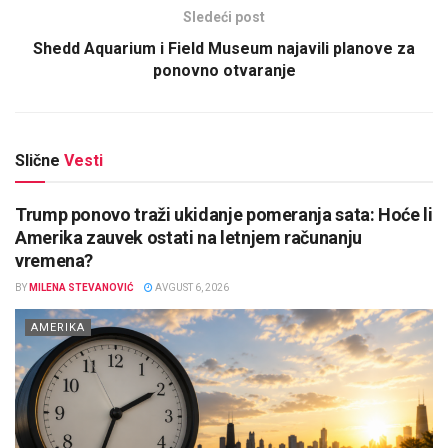
Sledeći post
Shedd Aquarium i Field Museum najavili planove za
ponovno otvaranje
Slične
Vesti
Trump ponovo traži ukidanje pomeranja sata: Hoće li
Amerika zauvek ostati na letnjem računanju
vremena?
BY
MILENA STEVANOVIĆ
AVGUST 6, 2026
AMERIKA