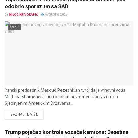
odobrio sporazum sa SAD
BY
MILOS KRIVOKAPIĆ
AVGUST 6, 2026
SVET
Iranski predsednik Masoud Pezeshkian tvrdi da je vrhovni vođa
Mojtaba Khamenei u junu odobrio privremeni sporazum sa
Sjedinjenim Američkim Državama,...
DETAILS
SAZNAJTE VIŠE
Trump pojačao kontrole vozača kamiona: Desetine