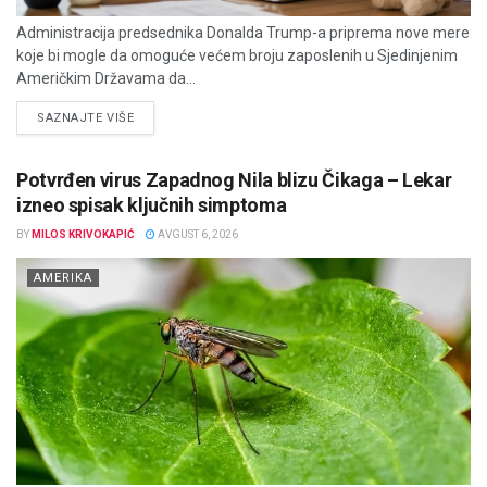
Administracija predsednika Donalda Trump-a priprema nove mere
koje bi mogle da omoguće većem broju zaposlenih u Sjedinjenim
Američkim Državama da...
DETAILS
SAZNAJTE VIŠE
Potvrđen virus Zapadnog Nila blizu Čikaga – Lekar
izneo spisak ključnih simptoma
BY
MILOS KRIVOKAPIĆ
AVGUST 6, 2026
AMERIKA