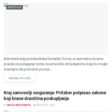
AMERIKA
Administracija predsednika Donalda Trump-a razmatra izmene
pravila za polaganje testa za američko državljanstvo koje bi mogle
značajno da promene proces...
DETAILS
SAZNAJTE VIŠE
Kraj samovolji osiguranja: Pritzker potpisao zakone
koji brane drastična poskupljenja
BY
MILOS KRIVOKAPIĆ
AVGUST 5, 2026