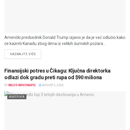
Američki predsednik Donald Trump izjavio je da je već odlučio kako
će kazniti Kanadu zbog dima iz velikih šumskih požara...
DETAILS
SAZNAJTE VIŠE
Finansijski potres u Čikagu: Ključna direktorka
odlazi dok gradu preti rupa od $90 miliona
BY
MILOS KRIVOKAPIĆ
AVGUST 5, 2026
AMERIKA