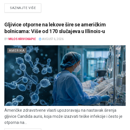
DETAILS
SAZNAJTE VIŠE
Gljivice otporne na lekove šire se američkim
bolnicama: Više od 170 slučajeva u Illinois-u
BY
MILOS KRIVOKAPIĆ
AVGUST 6, 2026
AMERIKA
Američke zdravstvene vlasti upozoravaju na nastavak širenja
gljivice Candida auris, koja može izazvati teške infekcije i često je
otporna na...