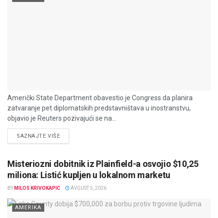
Američki State Department obavestio je Congress da planira
zatvaranje pet diplomatskih predstavništava u inostranstvu,
objavio je Reuters pozivajući se na...
DETAILS
SAZNAJTE VIŠE
Misteriozni dobitnik iz Plainfield-a osvojio $10,25
miliona: Listić kupljen u lokalnom marketu
BY
MILOS KRIVOKAPIĆ
AVGUST 5, 2026
AMERIKA