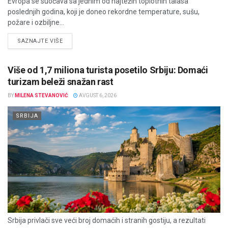
Evropa se suočava sa jednim od najtežih toplotnih talasa
poslednjih godina, koji je doneo rekordne temperature, sušu,
požare i ozbiljne...
DETAILS
SAZNAJTE VIŠE
Više od 1,7 miliona turista posetilo Srbiju: Domaći
turizam beleži snažan rast
BY
MILENA STEVANOVIĆ
AVGUST 6, 2026
SRBIJA
Srbija privlači sve veći broj domaćih i stranih gostiju, a rezultati