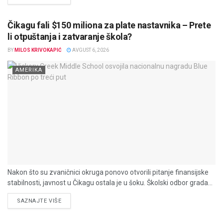
Čikagu fali $150 miliona za plate nastavnika – Prete
li otpuštanja i zatvaranje škola?
BY
MILOS KRIVOKAPIĆ
AVGUST 6, 2026
AMERIKA
Nakon što su zvaničnici okruga ponovo otvorili pitanje finansijske
stabilnosti, javnost u Čikagu ostala je u šoku. Školski odbor grada...
DETAILS
SAZNAJTE VIŠE