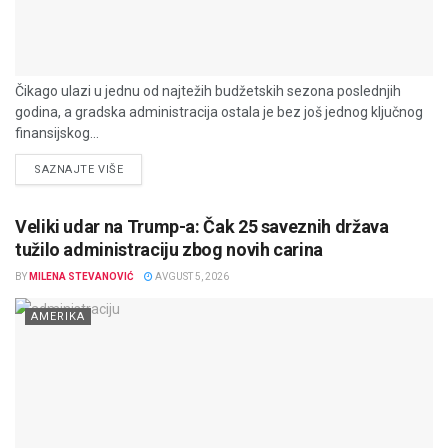
Čikago ulazi u jednu od najtežih budžetskih sezona poslednjih
godina, a gradska administracija ostala je bez još jednog ključnog
finansijskog...
DETAILS
SAZNAJTE VIŠE
Veliki udar na Trump-a: Čak 25 saveznih država
tužilo administraciju zbog novih carina
BY
MILENA STEVANOVIĆ
AVGUST 5, 2026
AMERIKA