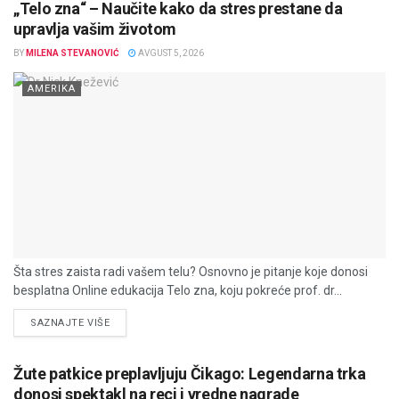
„Telo zna“ – Naučite kako da stres prestane da
upravlja vašim životom
BY
MILENA STEVANOVIĆ
AVGUST 5, 2026
AMERIKA
Šta stres zaista radi vašem telu? Osnovno je pitanje koje donosi
besplatna Online edukacija Telo zna, koju pokreće prof. dr...
DETAILS
SAZNAJTE VIŠE
Žute patkice preplavljuju Čikago: Legendarna trka
donosi spektakl na reci i vredne nagrade