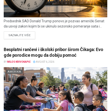
Predsednik SAD Donald Trump ponovo je pozvao američki Senat
da usvoji zakon kojim bi se ukinulo sezonsko pomeranje sata i...
DETAILS
SAZNAJTE VIŠE
Besplatni rančevi i školski pribor širom Čikaga: Evo
gde porodice mogu da dobiju pomoć
BY
MILOS KRIVOKAPIĆ
AVGUST 6, 2026
AMERIKA