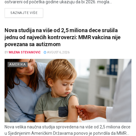
ostvareni od početka godine ukazuju da bi 2026. mogla...
DETAILS
SAZNAJTE VIŠE
Nova studija na više od 2,5 miliona dece srušila
jednu od najvećih kontroverzi: MMR vakcina nije
povezana sa autizmom
BY
MILENA STEVANOVIĆ
AVGUST 6, 2026
AMERIKA
Nova velika naučna studija sprovedena na više od 2,5 miliona dece
u Sjedinjenim Američkim Državama ponovo je potvrdila da MMR...