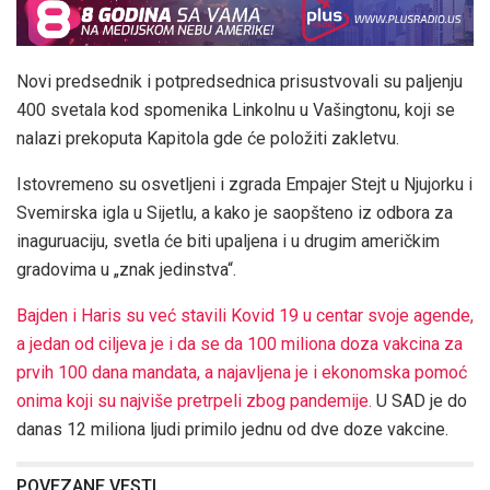
Novi predsednik i potpredsednica prisustvovali su paljenju
400 svetala kod spomenika Linkolnu u Vašingtonu, koji se
nalazi prekoputa Kapitola gde će položiti zakletvu.
Istovremeno su osvetljeni i zgrada Empajer Stejt u Njujorku i
Svemirska igla u Sijetlu, a kako je saopšteno iz odbora za
inaguruaciju, svetla će biti upaljena i u drugim američkim
gradovima u „znak jedinstva“.
Bajden i Haris su već stavili Kovid 19 u centar svoje agende,
a jedan od ciljeva je i da se da 100 miliona doza vakcina za
prvih 100 dana mandata, a najavljena je i ekonomska pomoć
onima koji su najviše pretrpeli zbog pandemije.
U SAD je do
danas 12 miliona ljudi primilo jednu od dve doze vakcine.
POVEZANE VESTI