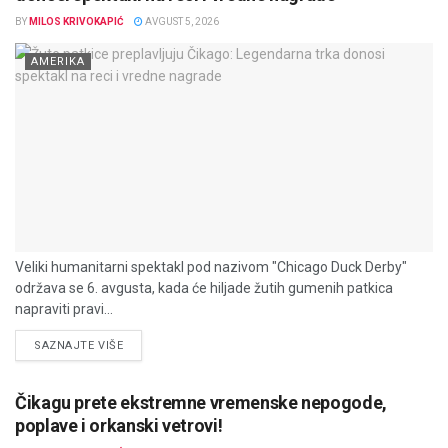
BY
MILOS KRIVOKAPIĆ
AVGUST 5, 2026
AMERIKA
Veliki humanitarni spektakl pod nazivom "Chicago Duck Derby"
održava se 6. avgusta, kada će hiljade žutih gumenih patkica
napraviti pravi...
DETAILS
SAZNAJTE VIŠE
Čikagu prete ekstremne vremenske nepogode,
poplave i orkanski vetrovi!