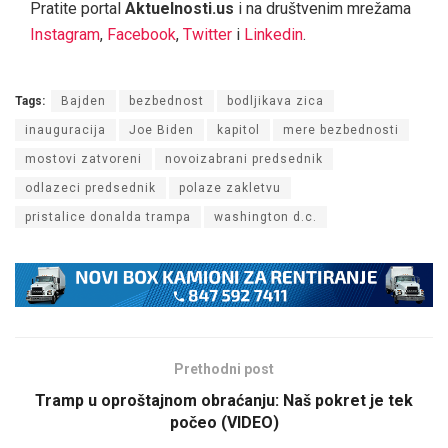
Pratite portal
Aktuelnosti.us
i na društvenim mrežama
Instagram
,
Facebook
,
Twitter
i
Linkedin
.
Tags:
Bajden
bezbednost
bodljikava zica
inauguracija
Joe Biden
kapitol
mere bezbednosti
mostovi zatvoreni
novoizabrani predsednik
odlazeci predsednik
polaze zakletvu
pristalice donalda trampa
washington d.c.
Prethodni post
Tramp u oproštajnom obraćanju: Naš pokret je tek
počeo (VIDEO)