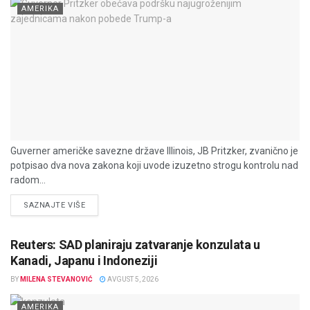
AMERIKA
Guverner američke savezne države Illinois, JB Pritzker, zvanično je
potpisao dva nova zakona koji uvode izuzetno strogu kontrolu nad
radom...
DETAILS
SAZNAJTE VIŠE
Reuters: SAD planiraju zatvaranje konzulata u
Kanadi, Japanu i Indoneziji
BY
MILENA STEVANOVIĆ
AVGUST 5, 2026
AMERIKA