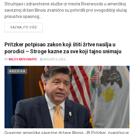
Stručnjaci i zdravstvene službe iz mesta Riverwoods u američkoj
saveznoj državi Illinois zvanično su potvrdili prvi ovogodišnji slučaj
prisustva opasnog...
DETAILS
SAZNAJTE VIŠE
Pritzker potpisao zakon koji štiti žrtve nasilja u
porodici – Stroge kazne za sve koji tajno snimaju
BY
MILOS KRIVOKAPIĆ
AVGUST 6, 2026
AMERIKA
Guverner američke savezne države Illinois, JB Pritzker, zvanično je