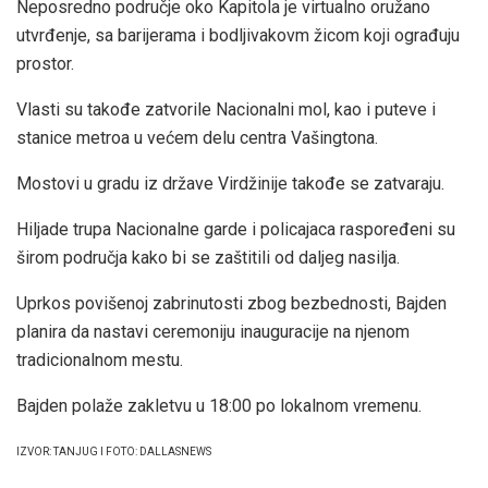
Neposredno područje oko Kapitola je virtualno oružano
utvrđenje, sa barijerama i bodljivakovm žicom koji ograđuju
prostor.
Vlasti su takođe zatvorile Nacionalni mol, kao i puteve i
stanice metroa u većem delu centra Vašingtona.
Mostovi u gradu iz države Virdžinije takođe se zatvaraju.
Hiljade trupa Nacionalne garde i policajaca raspoređeni su
širom područja kako bi se zaštitili od daljeg nasilja.
Uprkos povišenoj zabrinutosti zbog bezbednosti, Bajden
planira da nastavi ceremoniju inauguracije na njenom
tradicionalnom mestu.
Bajden polaže zakletvu u 18:00 po lokalnom vremenu.
IZVOR: TANJUG I FOTO: DALLASNEWS