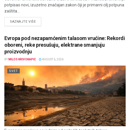
potpisao novi, izuzetno značajan zakon čiji je primarni cilj potpuna
zaštita...
DETAILS
SAZNAJTE VIŠE
Evropa pod nezapamćenim talasom vrućine: Rekordi
oboreni, reke presušuju, elektrane smanjuju
proizvodnju
BY
MILOS KRIVOKAPIĆ
AVGUST 6, 2026
SVET