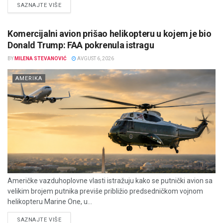
DETAILS
SAZNAJTE VIŠE
Komercijalni avion prišao helikopteru u kojem je bio
Donald Trump: FAA pokrenula istragu
BY
MILENA STEVANOVIĆ
AVGUST 6, 2026
AMERIKA
Američke vazduhoplovne vlasti istražuju kako se putnički avion sa
velikim brojem putnika previše približio predsedničkom vojnom
helikopteru Marine One, u...
DETAILS
SAZNAJTE VIŠE