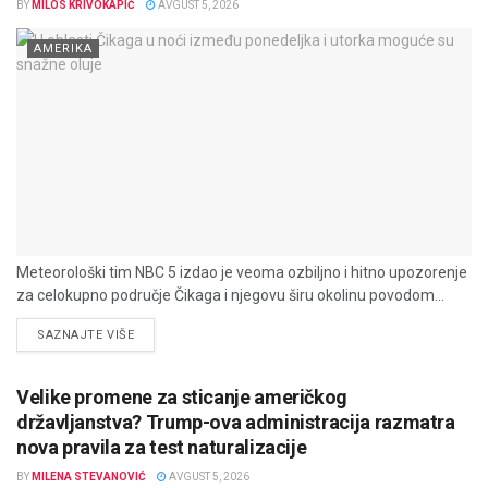
BY
MILOS KRIVOKAPIĆ
AVGUST 5, 2026
AMERIKA
Meteorološki tim NBC 5 izdao je veoma ozbiljno i hitno upozorenje
za celokupno područje Čikaga i njegovu širu okolinu povodom...
DETAILS
SAZNAJTE VIŠE
Velike promene za sticanje američkog
državljanstva? Trump-ova administracija razmatra
nova pravila za test naturalizacije
BY
MILENA STEVANOVIĆ
AVGUST 5, 2026