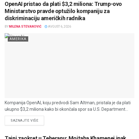
OpenAI pristao da plati $3,2 miliona: Trump-ovo
Ministarstvo pravde optužilo kompaniju za
diskriminaciju američkih radnika
BY
MILENA STEVANOVIĆ
AVGUST 6, 2026
AMERIKA
Kompanija OpenAI, koju predvodi Sam Altman, pristala je da plati
ukupno $3,2 miliona kako bi okončala spor sa U.S. Department...
DETAILS
SAZNAJTE VIŠE
Tajni zaokret u Teheranu: Mojtaba Khamenei ipak