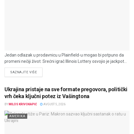
Jedan odlazak u prodavnicu u Plainfield-u mogao bi potpuno da
promeni nečiji život. Srećni igrač Illinois Lottery osvojio je jackpot...
DETAILS
SAZNAJTE VIŠE
Ukrajina pristaje na sve formate pregovora, politički
vrh čeka ključni potez iz Vašingtona
BY
MILOS KRIVOKAPIĆ
AVGUST 5, 2026
AMERIKA