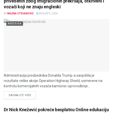
privedenih zbog imigracionih prekršaja, otkriveni i
vozači koji ne znaju engleski
BY
MILENA STEVANOVIĆ
AVGUST 5, 2026
AMERIKA
Administracija predsednika Donalda Trump-a saopštila je
rezultate velike akcije Operation Highway Shield, usmerene na
kontrolu komercijalnih vozača kamiona i sprovođenje...
DETAILS
SAZNAJTE VIŠE
Dr Nick Knežević pokreće besplatnu Online edukaciju