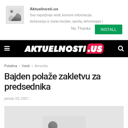
Aktuelnosti.us
Sve najvažnije vesti, korisne informacije,
dešavanja iz sveta muzike, sporta, tehnologije i
još mnogo toga zanimljivog.
No Thanks
INSTALL
Početna
Vesti
Amerika
Bajden polaže zakletvu za
predsednika
januar 20, 2021