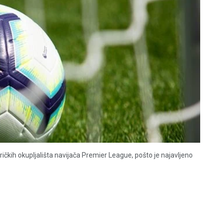
čkih okupljališta navijača Premier League, pošto je najavljeno