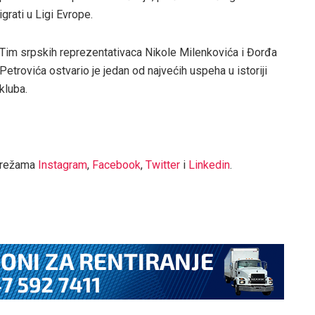
igrati u Ligi Evrope.
Tim srpskih reprezentativaca Nikole Milenkovića i Đorđa
Petrovića ostvario je jedan od najvećih uspeha u istoriji
kluba.
mrežama
Instagram
,
Facebook
,
Twitter
i
Linkedin
.