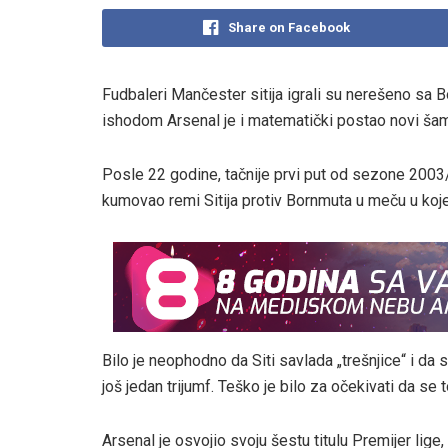
Share on Facebook
Fudbaleri Mančester sitija igrali su nerešeno sa B
ishodom Arsenal je i matematički postao novi šam
Posle 22 godine, tačnije prvi put od sezone 2003/
kumovao remi Sitija protiv Bornmuta u meču u koj
Bilo je neophodno da Siti savlada „trešnjice“ i da
još jedan trijumf. Teško je bilo za očekivati da se 
Arsenal je osvojio svoju šestu titulu Premijer lig