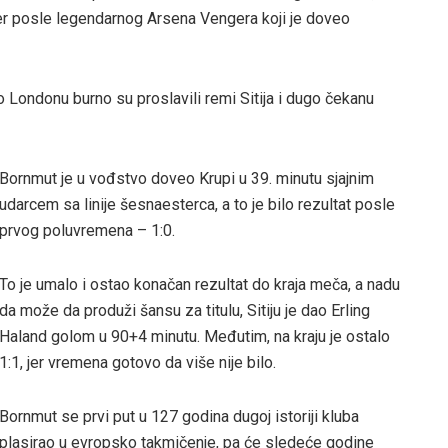
ener posle legendarnog Arsena Vengera koji je doveo
Londonu burno su proslavili remi Sitija i dugo čekanu
Bornmut je u vođstvo doveo Krupi u 39. minutu sjajnim
udarcem sa linije šesnaesterca, a to je bilo rezultat posle
prvog poluvremena – 1:0.
To je umalo i ostao konačan rezultat do kraja meča, a nadu
da može da produži šansu za titulu, Sitiju je dao Erling
Haland golom u 90+4 minutu. Međutim, na kraju je ostalo
1:1, jer vremena gotovo da više nije bilo.
Bornmut se prvi put u 127 godina dugoj istoriji kluba
plasirao u evropsko takmičenje, pa će sledeće godine