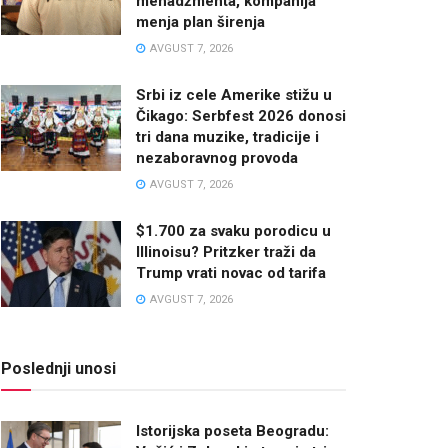
menadžmenta, kompanija
menja plan širenja
AVGUST 7, 2026
Srbi iz cele Amerike stižu u
Čikago: Serbfest 2026 donosi
tri dana muzike, tradicije i
nezaboravnog provoda
AVGUST 7, 2026
$1.700 za svaku porodicu u
Illinoisu? Pritzker traži da
Trump vrati novac od tarifa
AVGUST 7, 2026
Poslednji unosi
Istorijska poseta Beogradu: