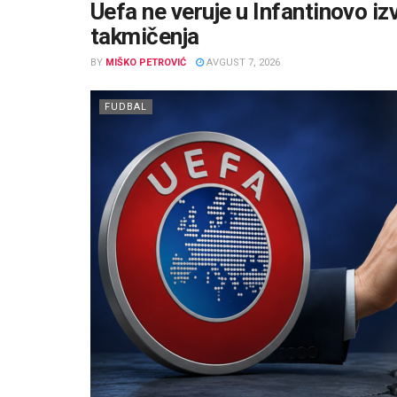
Uefa ne veruje u Infantinovo izvi
takmičenja
BY
MIŠKO PETROVIĆ
AVGUST 7, 2026
FUDBAL