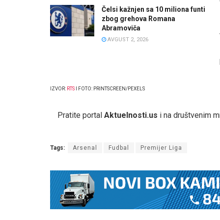
Čelsi kažnjen sa 10 miliona funti
zbog grehova Romana
Abramoviča
AVGUST 2, 2026
IZVOR:
RTS
I FOTO: PRINTSCREEN/PEXELS
Pratite portal
Aktuelnosti.us
i na društvenim 
Tags:
Arsenal
Fudbal
Premijer Liga