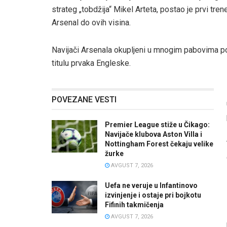
strateg „tobdžija“ Mikel Arteta, postao je prvi tr
Arsenal do ovih visina.
Navijači Arsenala okupljeni u mnogim pabovima po 
titulu prvaka Engleske.
POVEZANE VESTI
Premier League stiže u Čikago:
Navijače klubova Aston Villa i
Nottingham Forest čekaju velike
žurke
AVGUST 7, 2026
Uefa ne veruje u Infantinovo
izvinjenje i ostaje pri bojkotu
Fifinih takmičenja
AVGUST 7, 2026