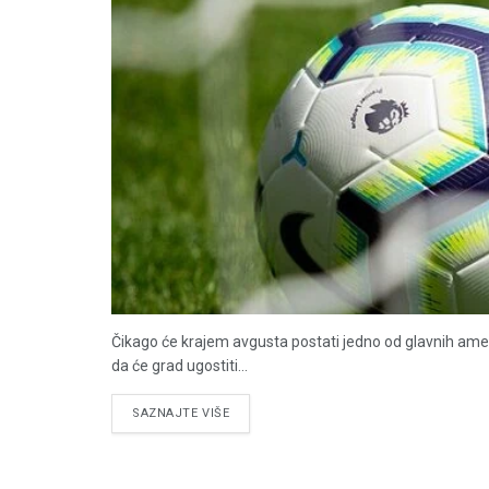
Čikago će krajem avgusta postati jedno od glavnih ameri
da će grad ugostiti...
DETAILS
SAZNAJTE VIŠE