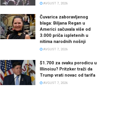
AVGUST 7, 2026
Čuvarica zaboravljenog
blaga: Biljana Regan u
Americi sačuvala više od
3.000 priča ispletenih u
nitima narodnih nošnji
AVGUST 7, 2026
$1.700 za svaku porodicu u
Illinoisu? Pritzker traži da
Trump vrati novac od tarifa
AVGUST 7, 2026