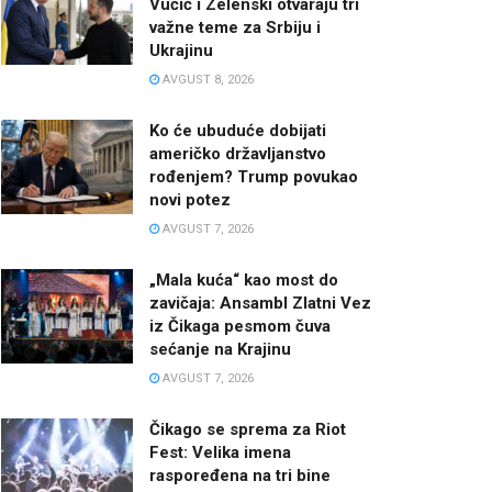
Vučić i Zelenski otvaraju tri
važne teme za Srbiju i
Ukrajinu
AVGUST 8, 2026
Ko će ubuduće dobijati
američko državljanstvo
rođenjem? Trump povukao
novi potez
AVGUST 7, 2026
„Mala kuća“ kao most do
zavičaja: Ansambl Zlatni Vez
iz Čikaga pesmom čuva
sećanje na Krajinu
AVGUST 7, 2026
Čikago se sprema za Riot
Fest: Velika imena
raspoređena na tri bine