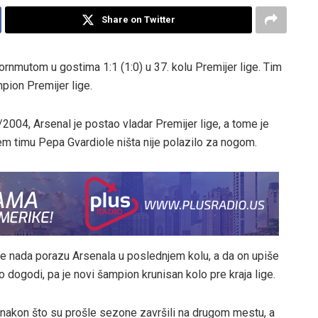
Share on Twitter
ornmutom u gostima 1:1 (1:0) u 37. kolu Premijer lige. Tim
pion Premijer lige.
2004, Arsenal je postao vladar Premijer lige, a tome je
em timu Pepa Gvardiole ništa nije polazilo za nogom.
 se nada porazu Arsenala u poslednjem kolu, a da on upiše
to dogodi, pa je novi šampion krunisan kolo pre kraja lige.
e, nakon što su prošle sezone završili na drugom mestu, a