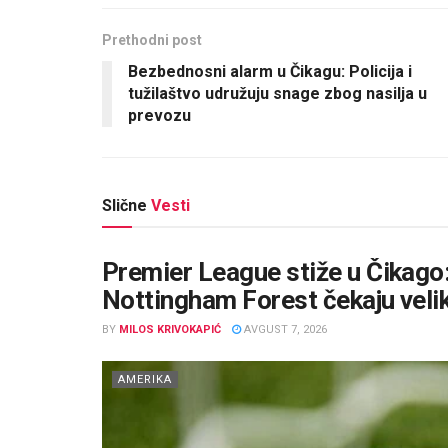
Prethodni post
Bezbednosni alarm u Čikagu: Policija i
tužilaštvo udružuju snage zbog nasilja u
prevozu
Slične
Vesti
Premier League stiže u Čikago:
Nottingham Forest čekaju veli
BY
MILOS KRIVOKAPIĆ
AVGUST 7, 2026
AMERIKA