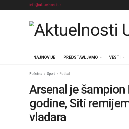
info@aktuelnosti.us
NAJNOVIJE
PREDSTAVLJAMO
VESTI
Početna
Sport
Fudbal
Arsenal je šampion 
godine, Siti remije
vladara