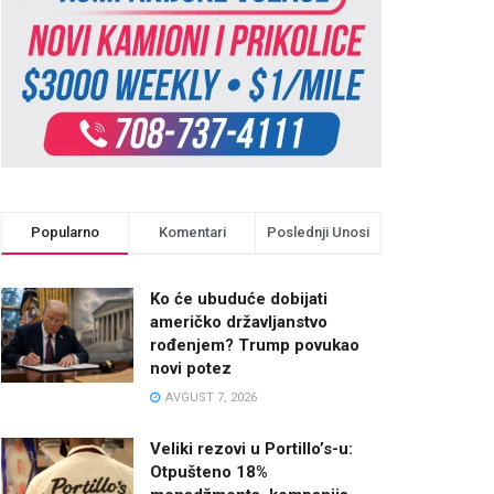
Popularno
Komentari
Poslednji Unosi
Ko će ubuduće dobijati
američko državljanstvo
rođenjem? Trump povukao
novi potez
AVGUST 7, 2026
Veliki rezovi u Portillo’s-u:
Otpušteno 18%