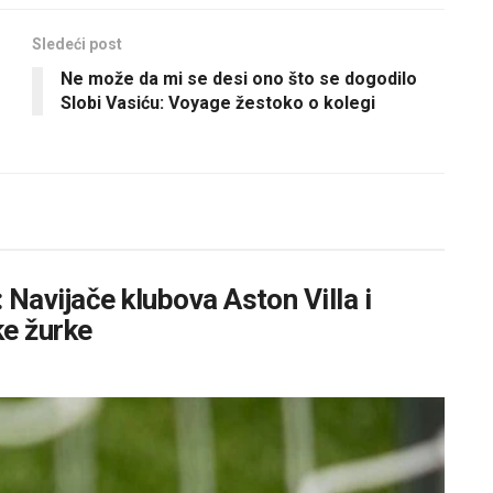
Sledeći post
Ne može da mi se desi ono što se dogodilo
Slobi Vasiću: Voyage žestoko o kolegi
 Navijače klubova Aston Villa i
ke žurke