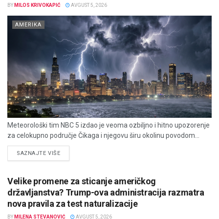
BY
MILOS KRIVOKAPIĆ
AVGUST 5, 2026
AMERIKA
Meteorološki tim NBC 5 izdao je veoma ozbiljno i hitno upozorenje
za celokupno područje Čikaga i njegovu širu okolinu povodom...
DETAILS
SAZNAJTE VIŠE
Velike promene za sticanje američkog
državljanstva? Trump-ova administracija razmatra
nova pravila za test naturalizacije
BY
MILENA STEVANOVIĆ
AVGUST 5, 2026