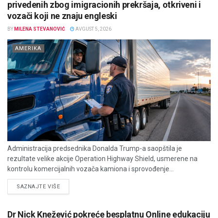
privedenih zbog imigracionih prekršaja, otkriveni i
vozači koji ne znaju engleski
BY
MILENA STEVANOVIĆ
AVGUST 5, 2026
AMERIKA
Administracija predsednika Donalda Trump-a saopštila je
rezultate velike akcije Operation Highway Shield, usmerene na
kontrolu komercijalnih vozača kamiona i sprovođenje...
DETAILS
SAZNAJTE VIŠE
Dr Nick Knežević pokreće besplatnu Online edukaciju