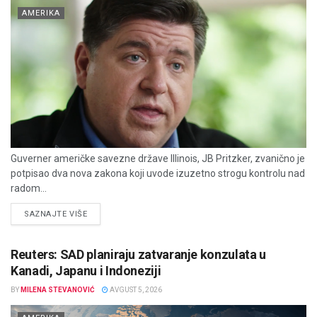
AMERIKA
Guverner američke savezne države Illinois, JB Pritzker, zvanično je
potpisao dva nova zakona koji uvode izuzetno strogu kontrolu nad
radom...
DETAILS
SAZNAJTE VIŠE
Reuters: SAD planiraju zatvaranje konzulata u
Kanadi, Japanu i Indoneziji
BY
MILENA STEVANOVIĆ
AVGUST 5, 2026