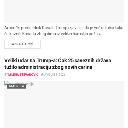
Američki predsednik Donald Trump izjavio je da je već odlučio kako
će kazniti Kanadu zbog dima iz velikih šumskih požara...
DETAILS
SAZNAJTE VIŠE
Veliki udar na Trump-a: Čak 25 saveznih država
tužilo administraciju zbog novih carina
BY
MILENA STEVANOVIĆ
AVGUST 5, 2026
AMERIKA