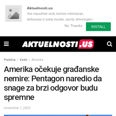
Aktuelnosti.us
Sve najvažnije vesti, korisne informacije,
dešavanja iz sveta muzike, sporta, tehnologije i
još mnogo toga zanimljivog.
No Thanks
INSTALL
Početna
Vesti
Amerika
Amerika očekuje građanske
nemire: Pentagon naredio da
snage za brzi odgovor budu
spremne
novembar 1, 2025