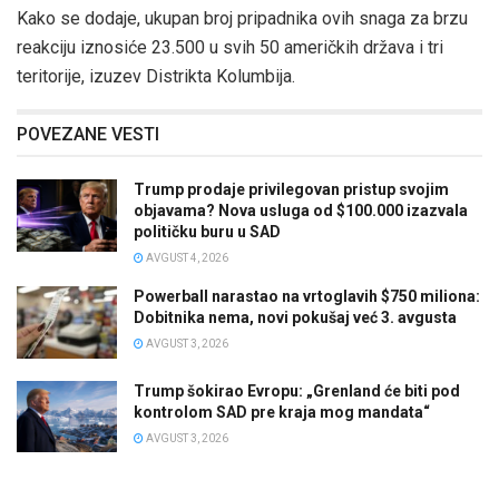
Kako se dodaje, ukupan broj pripadnika ovih snaga za brzu
reakciju iznosiće 23.500 u svih 50 američkih država i tri
teritorije, izuzev Distrikta Kolumbija.
POVEZANE VESTI
Trump prodaje privilegovan pristup svojim
objavama? Nova usluga od $100.000 izazvala
političku buru u SAD
AVGUST 4, 2026
Powerball narastao na vrtoglavih $750 miliona:
Dobitnika nema, novi pokušaj već 3. avgusta
AVGUST 3, 2026
Trump šokirao Evropu: „Grenland će biti pod
kontrolom SAD pre kraja mog mandata“
AVGUST 3, 2026