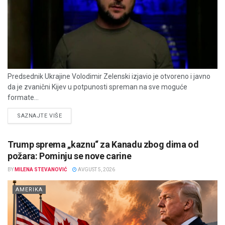
Predsednik Ukrajine Volodimir Zelenski izjavio je otvoreno i javno
da je zvanični Kijev u potpunosti spreman na sve moguće
formate...
DETAILS
SAZNAJTE VIŠE
Trump sprema „kaznu“ za Kanadu zbog dima od
požara: Pominju se nove carine
BY
MILENA STEVANOVIĆ
AVGUST 5, 2026
AMERIKA