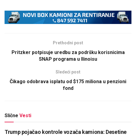
Prethodni post
Pritzker potpisuje uredbu za podršku korisnicima
SNAP programa u Ilinoisu
Sledeći post
Čikago odobrava isplatu od $175 miliona u penzioni
fond
Slične
Vesti
Trump pojačao kontrole vozača kamiona: Desetine