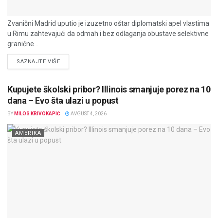
Zvanični Madrid uputio je izuzetno oštar diplomatski apel vlastima
u Rimu zahtevajući da odmah i bez odlaganja obustave selektivne
granične...
DETAILS
SAZNAJTE VIŠE
Kupujete školski pribor? Illinois smanjuje porez na 10
dana – Evo šta ulazi u popust
BY
MILOS KRIVOKAPIĆ
AVGUST 4, 2026
AMERIKA