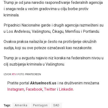
Trump je od juna naredio raspoređivanje federalnih agencija
i snaga reda u većim gradovima u cilju borbe protiv
kriminala.
Pripadnici Nacionalne garde i drugih agencija razmešteni su
u Los Anđelesu, Vašingtonu, Čikagu, Memfisu i Portlandu.
Ovakva praksa nailazila je često na protivljenje okružnih
sudija, koji su ove poteze označavali kao nezakonite.
Trump je u avgustu najavio niz koraka na federalnom nivou u
cilj suzbijanja kriminala u Vašingtonu.
IZVOR:
RTV
I FOTO: PRINTSCREEN
Pratite portal
Aktuelnosti.us
i na društvenim mrežama
Instagram
,
Facebook
,
Twitter
i
Linkedin
.
Tags:
Amerika
Pentagon
SAD