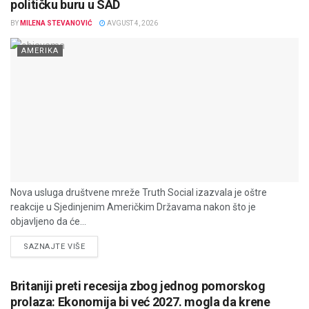
političku buru u SAD
BY
MILENA STEVANOVIĆ
AVGUST 4, 2026
AMERIKA
Nova usluga društvene mreže Truth Social izazvala je oštre
reakcije u Sjedinjenim Američkim Državama nakon što je
objavljeno da će...
DETAILS
SAZNAJTE VIŠE
Britaniji preti recesija zbog jednog pomorskog
prolaza: Ekonomija bi već 2027. mogla da krene