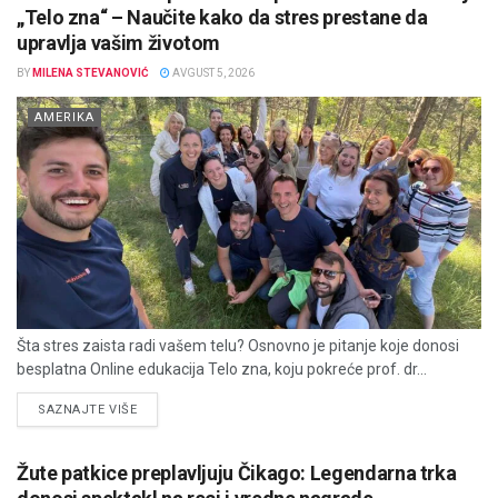
„Telo zna“ – Naučite kako da stres prestane da
upravlja vašim životom
BY
MILENA STEVANOVIĆ
AVGUST 5, 2026
AMERIKA
Šta stres zaista radi vašem telu? Osnovno je pitanje koje donosi
besplatna Online edukacija Telo zna, koju pokreće prof. dr...
DETAILS
SAZNAJTE VIŠE
Žute patkice preplavljuju Čikago: Legendarna trka