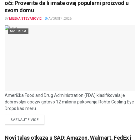
oči: Proverite da li imate ovaj popularni proizvod u
svom domu
BY
MILENA STEVANOVIĆ
AVGUST 4, 2026
AMERIKA
Američka Food and Drug Administration (FDA) klasifikovala je
dobrovoljni opoziv gotovo 12 miliona pakovanja Rohto Cooling Eye
Drops kao meru...
DETAILS
SAZNAJTE VIŠE
Novi talas otkaza u SAD: Amazon, Walmart, FedEx i