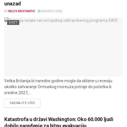
unazad
BY
MILOS KRIVOKAPIĆ
AVGUST 4, 2026
SVET
Velika Britanija bi naredne godine mogla da sklizne u recesiju
ukoliko zatvaranje Ormuskog moreuza potraje do početka ili
sredine 2027,...
DETAILS
SAZNAJTE VIŠE
Katastrofa u državi Washington: Oko 60.000 ljudi
dobilo naređenje za hitnu evakuaciju