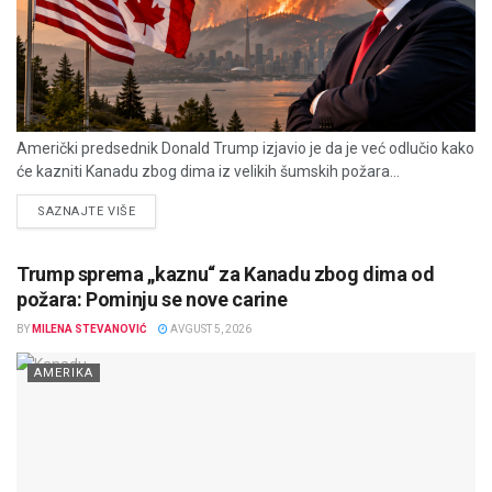
Američki predsednik Donald Trump izjavio je da je već odlučio kako
će kazniti Kanadu zbog dima iz velikih šumskih požara...
DETAILS
SAZNAJTE VIŠE
Trump sprema „kaznu“ za Kanadu zbog dima od
požara: Pominju se nove carine
BY
MILENA STEVANOVIĆ
AVGUST 5, 2026
AMERIKA