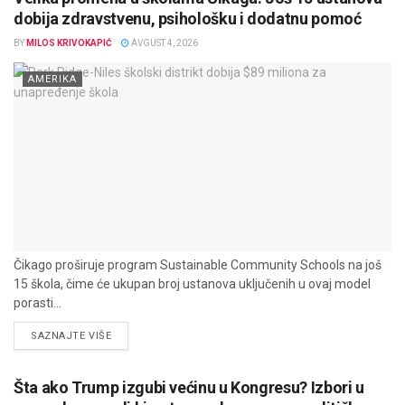
dobija zdravstvenu, psihološku i dodatnu pomoć
BY
MILOS KRIVOKAPIĆ
AVGUST 4, 2026
AMERIKA
Čikago proširuje program Sustainable Community Schools na još
15 škola, čime će ukupan broj ustanova uključenih u ovaj model
porasti...
DETAILS
SAZNAJTE VIŠE
Šta ako Trump izgubi većinu u Kongresu? Izbori u