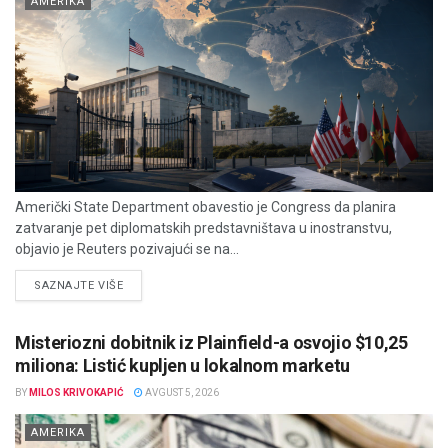
AMERIKA
Američki State Department obavestio je Congress da planira
zatvaranje pet diplomatskih predstavništava u inostranstvu,
objavio je Reuters pozivajući se na...
DETAILS
SAZNAJTE VIŠE
Misteriozni dobitnik iz Plainfield-a osvojio $10,25
miliona: Listić kupljen u lokalnom marketu
BY
MILOS KRIVOKAPIĆ
AVGUST 5, 2026
AMERIKA