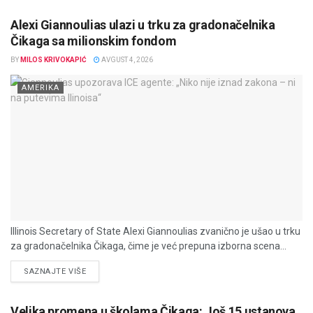
Alexi Giannoulias ulazi u trku za gradonačelnika
Čikaga sa milionskim fondom
BY
MILOS KRIVOKAPIĆ
AVGUST 4, 2026
AMERIKA
Illinois Secretary of State Alexi Giannoulias zvanično je ušao u trku
za gradonačelnika Čikaga, čime je već prepuna izborna scena...
DETAILS
SAZNAJTE VIŠE
Velika promena u školama Čikaga: Još 15 ustanova