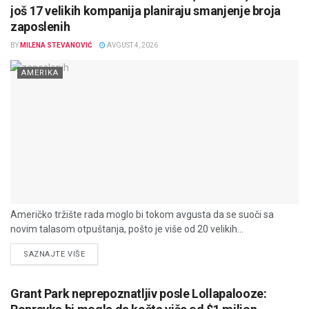
još 17 velikih kompanija planiraju smanjenje broja
zaposlenih
BY
MILENA STEVANOVIĆ
AVGUST 4, 2026
AMERIKA
Američko tržište rada moglo bi tokom avgusta da se suoči sa
novim talasom otpuštanja, pošto je više od 20 velikih...
DETAILS
SAZNAJTE VIŠE
Grant Park neprepoznatljiv posle Lollapalooze: