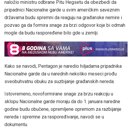
naložio ministru odbrane Pitu Hegsetu da obezbedi da
pripadnici Nacionalne garde u svim američkim saveznim
državama budu spremni da reaguju na građanske nemire i
pozvao ga da formira snage za brzi odgovor koje bi odmah
mogle da budu raspoređene bilo gde u zemlji.
Kako se navodi, Pentagon je naredio hiljadama pripadnika
Nacionalne garde da u narednih nekoliko meseci prođu
sveobuhvatnu obuku za suzbijanje građanskih nereda.
Istovremeno, novoformirane snage za brzu reakciju u
sklopu Nacionalne garde moraju da do 1. januara naredne
godine budu obučene, opremljene opremom za razbijanje
nereda i spremne za raspoređivanje, navodi se u
dokumentu.