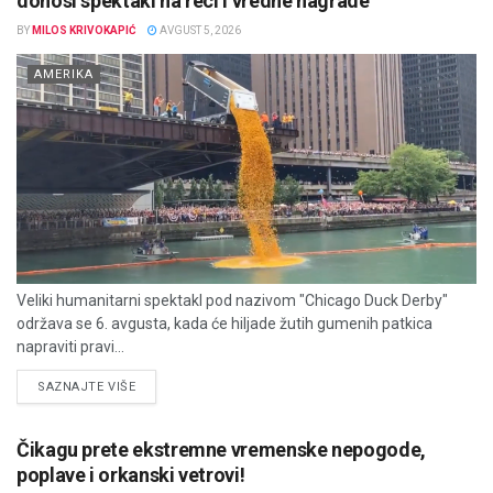
donosi spektakl na reci i vredne nagrade
BY
MILOS KRIVOKAPIĆ
AVGUST 5, 2026
AMERIKA
Veliki humanitarni spektakl pod nazivom "Chicago Duck Derby"
održava se 6. avgusta, kada će hiljade žutih gumenih patkica
napraviti pravi...
DETAILS
SAZNAJTE VIŠE
Čikagu prete ekstremne vremenske nepogode,
poplave i orkanski vetrovi!