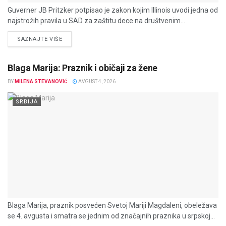
Guverner JB Pritzker potpisao je zakon kojim Illinois uvodi jedna od
najstrožih pravila u SAD za zaštitu dece na društvenim...
DETAILS
SAZNAJTE VIŠE
Blaga Marija: Praznik i običaji za žene
BY
MILENA STEVANOVIĆ
AVGUST 4, 2026
SRBIJA
Blaga Marija, praznik posvećen Svetoj Mariji Magdaleni, obeležava
se 4. avgusta i smatra se jednim od značajnih praznika u srpskoj...