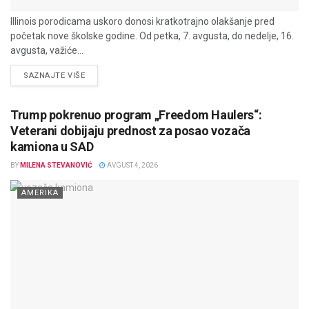
Illinois porodicama uskoro donosi kratkotrajno olakšanje pred
početak nove školske godine. Od petka, 7. avgusta, do nedelje, 16.
avgusta, važiće...
DETAILS
SAZNAJTE VIŠE
Trump pokrenuo program „Freedom Haulers“:
Veterani dobijaju prednost za posao vozača
kamiona u SAD
BY
MILENA STEVANOVIĆ
AVGUST 4, 2026
AMERIKA