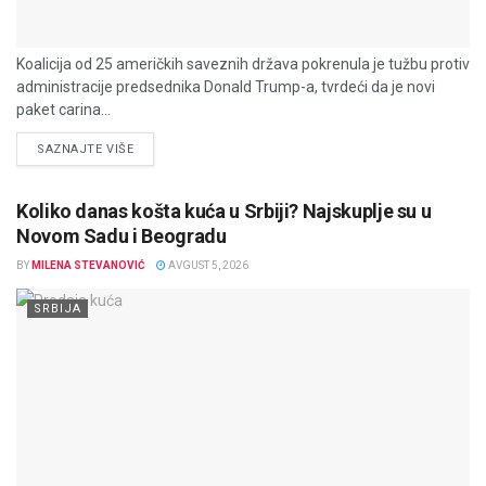
Koalicija od 25 američkih saveznih država pokrenula je tužbu protiv
administracije predsednika Donald Trump-a, tvrdeći da je novi
paket carina...
DETAILS
SAZNAJTE VIŠE
Koliko danas košta kuća u Srbiji? Najskuplje su u
Novom Sadu i Beogradu
BY
MILENA STEVANOVIĆ
AVGUST 5, 2026
SRBIJA