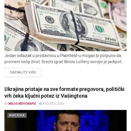
Jedan odlazak u prodavnicu u Plainfield-u mogao bi potpuno da
promeni nečiji život. Srećni igrač Illinois Lottery osvojio je jackpot...
DETAILS
SAZNAJTE VIŠE
Ukrajina pristaje na sve formate pregovora, politički
vrh čeka ključni potez iz Vašingtona
BY
MILOS KRIVOKAPIĆ
AVGUST 5, 2026
AMERIKA