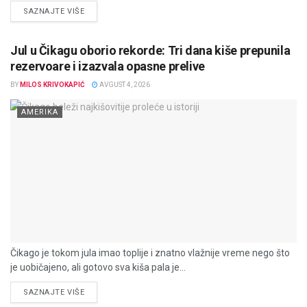
DETAILS
SAZNAJTE VIŠE
Jul u Čikagu oborio rekorde: Tri dana kiše prepunila
rezervoare i izazvala opasne prelive
BY
MILOS KRIVOKAPIĆ
AVGUST 4, 2026
AMERIKA
Čikago je tokom jula imao toplije i znatno vlažnije vreme nego što
je uobičajeno, ali gotovo sva kiša pala je...
DETAILS
SAZNAJTE VIŠE