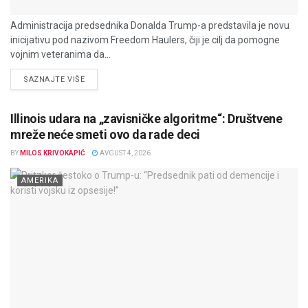
Administracija predsednika Donalda Trump-a predstavila je novu
inicijativu pod nazivom Freedom Haulers, čiji je cilj da pomogne
vojnim veteranima da...
DETAILS
SAZNAJTE VIŠE
Illinois udara na „zavisničke algoritme“: Društvene
mreže neće smeti ovo da rade deci
BY
MILOS KRIVOKAPIĆ
AVGUST 4, 2026
AMERIKA