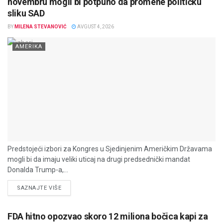
novembru mogli bi potpuno da promene političku
sliku SAD
BY
MILENA STEVANOVIĆ
AVGUST 4, 2026
AMERIKA
Predstojeći izbori za Kongres u Sjedinjenim Američkim Državama
mogli bi da imaju veliki uticaj na drugi predsednički mandat
Donalda Trump-a,...
DETAILS
SAZNAJTE VIŠE
FDA hitno opozvao skoro 12 miliona bočica kapi za