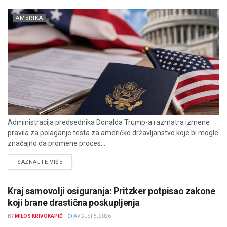
AMERIKA
Administracija predsednika Donalda Trump-a razmatra izmene
pravila za polaganje testa za američko državljanstvo koje bi mogle
značajno da promene proces...
DETAILS
SAZNAJTE VIŠE
Kraj samovolji osiguranja: Pritzker potpisao zakone
koji brane drastična poskupljenja
BY
MILOS KRIVOKAPIĆ
AVGUST 5, 2026