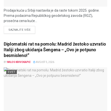
Prodaja kuća u Srbiji nastavila je da raste tokom 2025. godine.
Prema podacima Republičkog geodetskog zavoda (RGZ),
prosečna cena kuće...
DETAILS
SAZNAJTE VIŠE
Diplomatski rat na pomolu: Madrid žestoko uzvratio
Italiji zbog ukidanja Šengena – „Ovo je potpuno
besmisleno!“
BY
MILOS KRIVOKAPIĆ
AVGUST 5, 2026
SVET