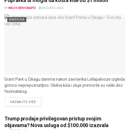
Popravka bi mogla da košta više od $1 milion
BY
MILOS KRIVOKAPIĆ
AVGUST 4, 2026
AMERIKA
Grant Park u Čikagu danima nakon završetka Lollapalooze izgleda
gotovo neprepoznatljivo. Obilna kiša i oluje pretvorile su veliki deo
festivalskog...
DETAILS
SAZNAJTE VIŠE
Trump prodaje privilegovan pristup svojim
objavama? Nova usluga od $100.000 izazvala