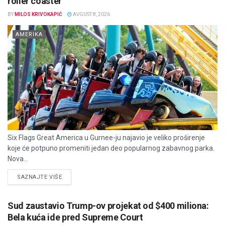
roller coaster
BY
MILOS KRIVOKAPIĆ
AVGUST 8, 2026
AMERIKA
Six Flags Great America u Gurnee-ju najavio je veliko proširenje
koje će potpuno promeniti jedan deo popularnog zabavnog parka.
Nova...
DETAILS
SAZNAJTE VIŠE
Sud zaustavio Trump-ov projekat od $400 miliona:
Bela kuća ide pred Supreme Court