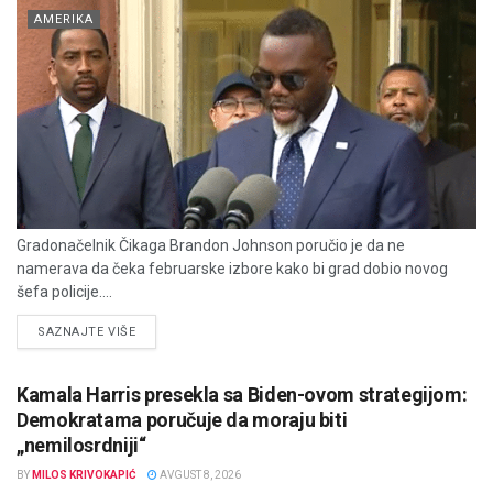
AMERIKA
Gradonačelnik Čikaga Brandon Johnson poručio je da ne
namerava da čeka februarske izbore kako bi grad dobio novog
šefa policije....
DETAILS
SAZNAJTE VIŠE
Kamala Harris presekla sa Biden-ovom strategijom:
Demokratama poručuje da moraju biti
„nemilosrdniji“
BY
MILOS KRIVOKAPIĆ
AVGUST 8, 2026