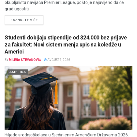
okupljališta navijača Premier League, pošto je najavljeno da će
grad ugostiti...
DETAILS
SAZNAJTE VIŠE
Studenti dobijaju stipendije od $24.000 bez prijave
za fakultet: Novi sistem menja upis na koledže u
Americi
BY
MILENA STEVANOVIĆ
AVGUST 7, 2026
AMERIKA
Hiljade srednjoškolaca u Sjedinjenim Američkim Državama 2026.