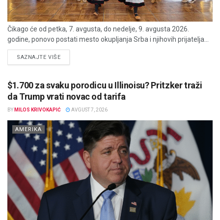
Čikago će od petka, 7. avgusta, do nedelje, 9. avgusta 2026.
godine, ponovo postati mesto okupljanja Srba i njihovih prijatelja...
DETAILS
SAZNAJTE VIŠE
$1.700 za svaku porodicu u Illinoisu? Pritzker traži
da Trump vrati novac od tarifa
BY
MILOS KRIVOKAPIĆ
AVGUST 7, 2026
AMERIKA