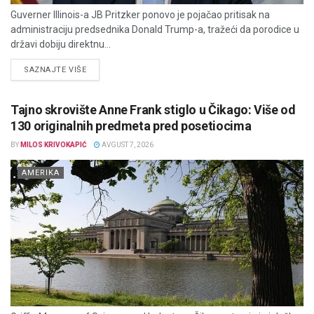
Guverner Illinois-a JB Pritzker ponovo je pojačao pritisak na
administraciju predsednika Donald Trump-a, tražeći da porodice u
državi dobiju direktnu...
DETAILS
SAZNAJTE VIŠE
Tajno skrovište Anne Frank stiglo u Čikago: Više od
130 originalnih predmeta pred posetiocima
BY
MILOS KRIVOKAPIĆ
AVGUST 7, 2026
AMERIKA