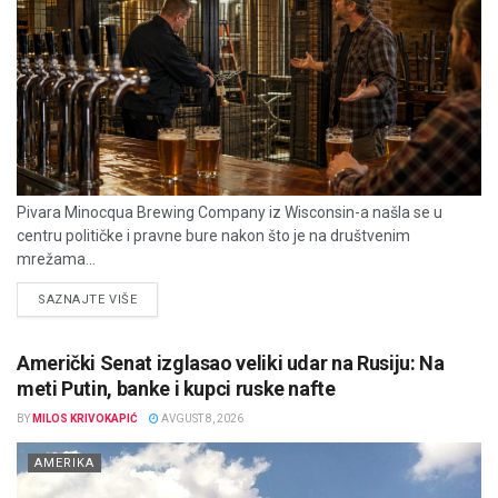
Pivara Minocqua Brewing Company iz Wisconsin-a našla se u
centru političke i pravne bure nakon što je na društvenim
mrežama...
DETAILS
SAZNAJTE VIŠE
Američki Senat izglasao veliki udar na Rusiju: Na
meti Putin, banke i kupci ruske nafte
BY
MILOS KRIVOKAPIĆ
AVGUST 8, 2026
AMERIKA