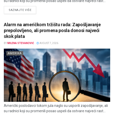
su radnici koji su promenili posao uspeli da ostvare najveći rast...
DETAILS
SAZNAJTE VIŠE
Alarm na američkom tržištu rada: Zapošljavanje
prepolovljeno, ali promena posla donosi najveći
skok plata
BY
MILENA STEVANOVIĆ
AVGUST 7, 2026
AMERIKA
Američki poslodavci tokom jula naglo su usporili zapošljavanje, ali
su radnici koji su promenili posao uspeli da ostvare najveći rast...