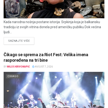
Kada narodna nošnja postane istorija: Srpkinja koja je balkansku
tradiciju iz svojih vitrina donela pred američku publiku Dok većina
ljudi...
DETAILS
SAZNAJTE VIŠE
Čikago se sprema za Riot Fest: Velika imena
raspoređena na tri bine
BY
MILOS KRIVOKAPIĆ
AVGUST 7, 2026
CIKAGO