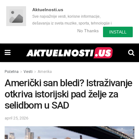
Aktuelnosti.us
Sve najvažnije vesti, korisne informacije,
dešavanja iz sveta muzike, sporta, tehnologije i
još mnogo toga zanimljivog.
No Thanks
INSTALL
Početna
Vesti
Amerika
Američki san bledi? Istraživanje
otkriva istorijski pad želje za
selidbom u SAD
april 25, 2026