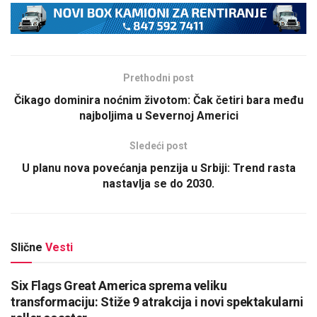
Prethodni post
Čikago dominira noćnim životom: Čak četiri bara među
najboljima u Severnoj Americi
Sledeći post
U planu nova povećanja penzija u Srbiji: Trend rasta
nastavlja se do 2030.
Slične
Vesti
Six Flags Great America sprema veliku
transformaciju: Stiže 9 atrakcija i novi spektakularni