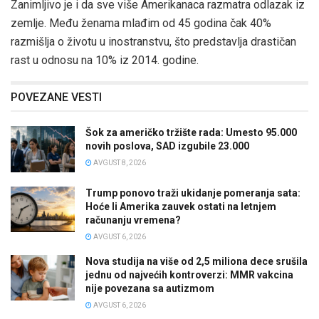
Zanimljivo je i da sve više Amerikanaca razmatra odlazak iz
zemlje. Među ženama mlađim od 45 godina čak 40%
razmišlja o životu u inostranstvu, što predstavlja drastičan
rast u odnosu na 10% iz 2014. godine.
POVEZANE VESTI
Šok za američko tržište rada: Umesto 95.000
novih poslova, SAD izgubile 23.000
AVGUST 8, 2026
Trump ponovo traži ukidanje pomeranja sata:
Hoće li Amerika zauvek ostati na letnjem
računanju vremena?
AVGUST 6, 2026
Nova studija na više od 2,5 miliona dece srušila
jednu od najvećih kontroverzi: MMR vakcina
nije povezana sa autizmom
AVGUST 6, 2026