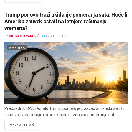
Trump ponovo traži ukidanje pomeranja sata: Hoće li
Amerika zauvek ostati na letnjem računanju
vremena?
BY
MILENA STEVANOVIĆ
AVGUST 6, 2026
AMERIKA
Predsednik SAD Donald Trump ponovo je pozvao američki Senat
da usvoji zakon kojim bi se ukinulo sezonsko pomeranje sata i...
DETAILS
SAZNAJTE VIŠE