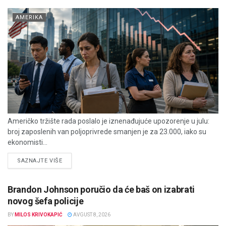
AMERIKA
Američko tržište rada poslalo je iznenađujuće upozorenje u julu:
broj zaposlenih van poljoprivrede smanjen je za 23.000, iako su
ekonomisti...
DETAILS
SAZNAJTE VIŠE
Brandon Johnson poručio da će baš on izabrati
novog šefa policije
BY
MILOS KRIVOKAPIĆ
AVGUST 8, 2026