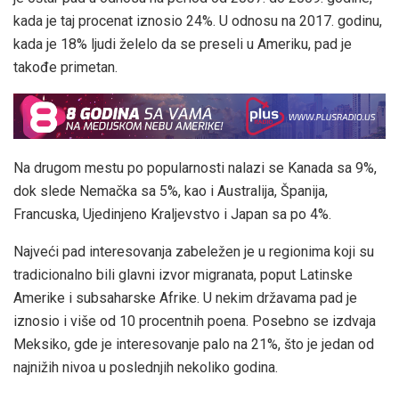
kada je taj procenat iznosio 24%. U odnosu na 2017. godinu,
kada je 18% ljudi želelo da se preseli u Ameriku, pad je
takođe primetan.
Na drugom mestu po popularnosti nalazi se Kanada sa 9%,
dok slede Nemačka sa 5%, kao i Australija, Španija,
Francuska, Ujedinjeno Kraljevstvo i Japan sa po 4%.
Najveći pad interesovanja zabeležen je u regionima koji su
tradicionalno bili glavni izvor migranata, poput Latinske
Amerike i subsaharske Afrike. U nekim državama pad je
iznosio i više od 10 procentnih poena. Posebno se izdvaja
Meksiko, gde je interesovanje palo na 21%, što je jedan od
najnižih nivoa u poslednjih nekoliko godina.