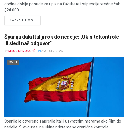
godine dobija ponude za upis na fakultete i stipendije vredne čak
$24.000, i...
DETAILS
SAZNAJTE VIŠE
Španija dala Italiji rok do nedelje: „Ukinite kontrole
ili sledi naš odgovor“
BY
MILOS KRIVOKAPIĆ
AVGUST 7, 2026
SVET
Španija je otvoreno zapretila Italiji uzvratnim merama ako Rim do
nedelje, 9. avgusta, ne ukine privremene granične kontrole