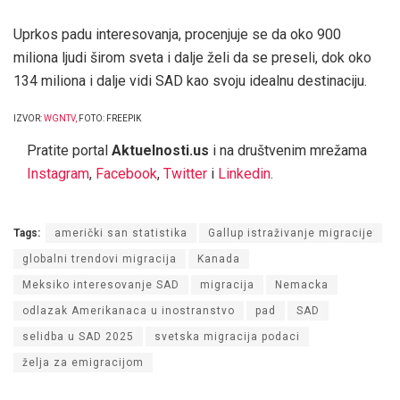
Uprkos padu interesovanja, procenjuje se da oko 900
miliona ljudi širom sveta i dalje želi da se preseli, dok oko
134 miliona i dalje vidi SAD kao svoju idealnu destinaciju.
IZVOR:
WGNTV
,
FOTO: FREEPIK
Pratite portal
Aktuelnosti.us
i na društvenim mrežama
Instagram
,
Facebook
,
Twitter
i
Linkedin
.
Tags:
američki san statistika
Gallup istraživanje migracije
globalni trendovi migracija
Kanada
Meksiko interesovanje SAD
migracija
Nemacka
odlazak Amerikanaca u inostranstvo
pad
SAD
selidba u SAD 2025
svetska migracija podaci
želja za emigracijom