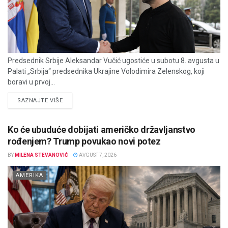
Predsednik Srbije Aleksandar Vučić ugostiće u subotu 8. avgusta u
Palati „Srbija“ predsednika Ukrajine Volodimira Zelenskog, koji
boravi u prvoj...
DETAILS
SAZNAJTE VIŠE
Ko će ubuduće dobijati američko državljanstvo
rođenjem? Trump povukao novi potez
BY
MILENA STEVANOVIĆ
AVGUST 7, 2026
AMERIKA