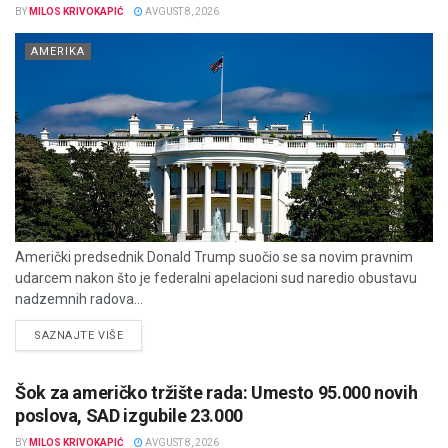
BY
MILOS KRIVOKAPIĆ
AVGUST 8, 2026
AMERIKA
Američki predsednik Donald Trump suočio se sa novim pravnim
udarcem nakon što je federalni apelacioni sud naredio obustavu
nadzemnih radova...
DETAILS
SAZNAJTE VIŠE
Šok za američko tržište rada: Umesto 95.000 novih
poslova, SAD izgubile 23.000
BY
MILOS KRIVOKAPIĆ
AVGUST 8, 2026