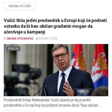
DETAILS
SAZNAJTE VIŠE
Vučić: Biću jedini predsednik u Evropi koji će podneti
ostavku da bi kao običan građanin mogao da
učestvuje u kampanji
BY
MILENA STEVANOVIĆ
AVGUST 7, 2026
SRBIJA
Predsednik Srbije Aleksandar Vučić izjavio je da je jedini
predsednik u Evropi koji će podneti ostavku da bi "kao običan...