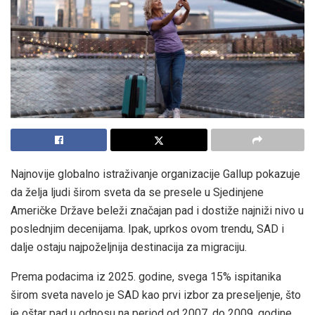
Najnovije globalno istraživanje organizacije Gallup pokazuje
da želja ljudi širom sveta da se presele u Sjedinjene
Američke Države beleži značajan pad i dostiže najniži nivo u
poslednjim decenijama. Ipak, uprkos ovom trendu, SAD i
dalje ostaju najpoželjnija destinacija za migraciju.
Prema podacima iz 2025. godine, svega 15% ispitanika
širom sveta navelo je SAD kao prvi izbor za preseljenje, što
je oštar pad u odnosu na period od 2007. do 2009. godine,