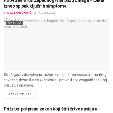
Potvrđen virus Zapadnog Nila blizu Čikaga – Lekar
izneo spisak ključnih simptoma
BY
MILOS KRIVOKAPIĆ
AVGUST 6, 2026
AMERIKA
Stručnjaci i zdravstvene službe iz mesta Riverwoods u američkoj
saveznoj državi Illinois zvanično su potvrdili prvi ovogodišnji slučaj
prisustva opasnog...
DETAILS
SAZNAJTE VIŠE
Pritzker potpisao zakon koji štiti žrtve nasilja u