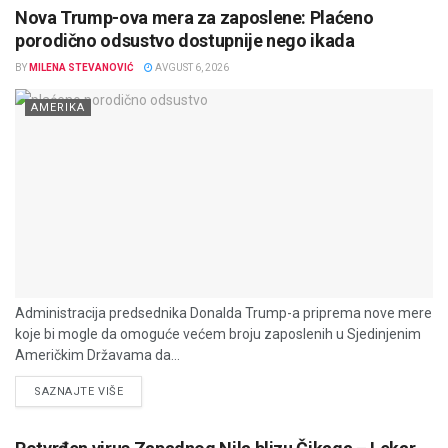
Nova Trump-ova mera za zaposlene: Plaćeno
porodično odsustvo dostupnije nego ikada
BY
MILENA STEVANOVIĆ
AVGUST 6, 2026
AMERIKA
Administracija predsednika Donalda Trump-a priprema nove mere
koje bi mogle da omoguće većem broju zaposlenih u Sjedinjenim
Američkim Državama da...
DETAILS
SAZNAJTE VIŠE