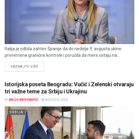
Italija je odbila zahtev Španije da do nedelje 9. avgusta ukine
privremene granične kontrole i poručila da mere ostaju na...
DETAILS
SAZNAJTE VIŠE
Istorijska poseta Beogradu: Vučić i Zelenski otvaraju
tri važne teme za Srbiju i Ukrajinu
BY
MILOS KRIVOKAPIĆ
AVGUST 8, 2026
SRBIJA