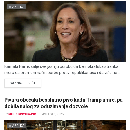
AMERIKA
Kamala Harris šalje sve jasniju poruku da Demokratska stranka
mora da promeni način borbe protiv republikanaca i da više ne...
DETAILS
SAZNAJTE VIŠE
Pivara obećala besplatno pivo kada Trump umre, pa
dobila nalog za oduzimanje dozvole
BY
MILOS KRIVOKAPIĆ
AVGUST 8, 2026
AMERIKA