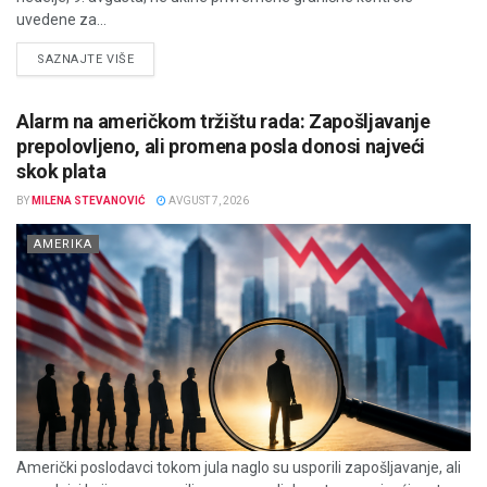
uvedene za...
DETAILS
SAZNAJTE VIŠE
Alarm na američkom tržištu rada: Zapošljavanje
prepolovljeno, ali promena posla donosi najveći
skok plata
BY
MILENA STEVANOVIĆ
AVGUST 7, 2026
AMERIKA
Američki poslodavci tokom jula naglo su usporili zapošljavanje, ali