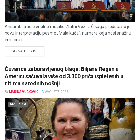
Ansambl tradicionalne muzike Zlatni Vez iz Čikaga predstavio je
novu interpretaciju pesme „Mala kuća“, numere koja nosi snažnu
emociju i...
DETAILS
SAZNAJTE VIŠE
Čuvarica zaboravljenog blaga: Biljana Regan u
Americi sačuvala više od 3.000 priča ispletenih u
nitima narodnih nošnji
BY
MARINA VUCKOVIC
AVGUST 7, 2026
AMERIKA