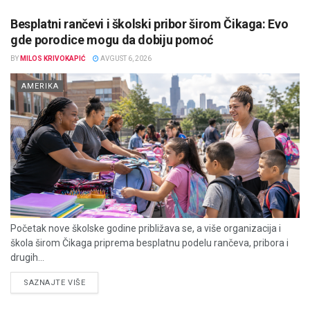
Besplatni rančevi i školski pribor širom Čikaga: Evo
gde porodice mogu da dobiju pomoć
BY
MILOS KRIVOKAPIĆ
AVGUST 6, 2026
AMERIKA
Početak nove školske godine približava se, a više organizacija i
škola širom Čikaga priprema besplatnu podelu rančeva, pribora i
drugih...
DETAILS
SAZNAJTE VIŠE