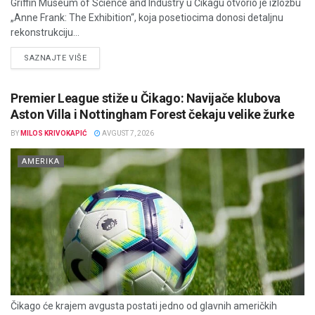
Griffin Museum of Science and Industry u Čikagu otvorio je izložbu
„Anne Frank: The Exhibition“, koja posetiocima donosi detaljnu
rekonstrukciju...
DETAILS
SAZNAJTE VIŠE
Premier League stiže u Čikago: Navijače klubova
Aston Villa i Nottingham Forest čekaju velike žurke
BY
MILOS KRIVOKAPIĆ
AVGUST 7, 2026
AMERIKA
Čikago će krajem avgusta postati jedno od glavnih američkih