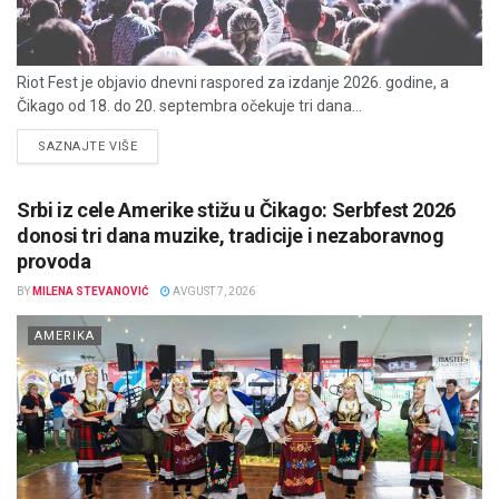
Riot Fest je objavio dnevni raspored za izdanje 2026. godine, a
Čikago od 18. do 20. septembra očekuje tri dana...
DETAILS
SAZNAJTE VIŠE
Srbi iz cele Amerike stižu u Čikago: Serbfest 2026
donosi tri dana muzike, tradicije i nezaboravnog
provoda
BY
MILENA STEVANOVIĆ
AVGUST 7, 2026
AMERIKA