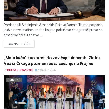
Predsednik Sjedinjenih Američkih Država Donald Trump potpisao
je dve nove izvršne uredbe kojima pokušava da ograniči pravo na
američko državljanstvo...
DETAILS
SAZNAJTE VIŠE
„Mala kuća“ kao most do zavičaja: Ansambl Zlatni
Vez iz Čikaga pesmom čuva sećanje na Krajinu
BY
MILENA STEVANOVIĆ
AVGUST 7, 2026
AMERIKA