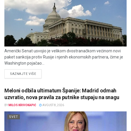
Američki Senat usvojio je velikom dvostranačkom većinom novi
paket sankcija protiv Rusije i njenih ekonomskih partnera, čime je
Washington pojačao...
DETAILS
SAZNAJTE VIŠE
Meloni odbila ultimatum Španije: Madrid odmah
uzvratio, nova pravila za putnike stupaju na snagu
BY
MILOS KRIVOKAPIĆ
AVGUST 8, 2026
SVET