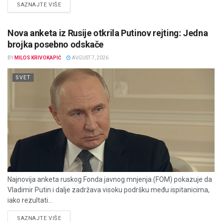
DETAILS
SAZNAJTE VIŠE
Nova anketa iz Rusije otkrila Putinov rejting: Jedna
brojka posebno odskače
BY
MILOS KRIVOKAPIĆ
AVGUST 7, 2026
SVET
Najnovija anketa ruskog Fonda javnog mnjenja (FOM) pokazuje da
Vladimir Putin i dalje zadržava visoku podršku među ispitanicima,
iako rezultati...
DETAILS
SAZNAJTE VIŠE