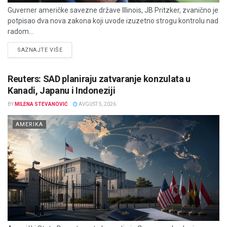
Guverner američke savezne države Illinois, JB Pritzker, zvanično je
potpisao dva nova zakona koji uvode izuzetno strogu kontrolu nad
radom...
DETAILS
SAZNAJTE VIŠE
Reuters: SAD planiraju zatvaranje konzulata u
Kanadi, Japanu i Indoneziji
BY
MILENA STEVANOVIĆ
AVGUST 5, 2026
AMERIKA