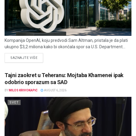
Kompanija OpenAI, koju predvodi Sam Altman, pristala je da plati
ukupno $3,2 miliona kako bi okončala spor sa U.S. Department...
DETAILS
SAZNAJTE VIŠE
Tajni zaokret u Teheranu: Mojtaba Khamenei ipak
odobrio sporazum sa SAD
BY
MILOS KRIVOKAPIĆ
AVGUST 6, 2026
SVET