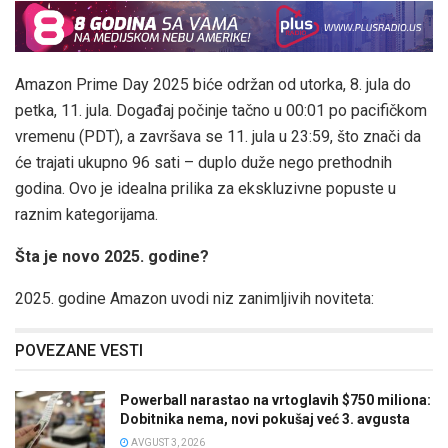
Amazon Prime Day 2025 biće održan od utorka, 8. jula do
petka, 11. jula. Događaj počinje tačno u 00:01 po pacifičkom
vremenu (PDT), a završava se 11. jula u 23:59, što znači da
će trajati ukupno 96 sati – duplo duže nego prethodnih
godina. Ovo je idealna prilika za ekskluzivne popuste u
raznim kategorijama.
Šta je novo 2025. godine?
2025. godine Amazon uvodi niz zanimljivih noviteta:
POVEZANE VESTI
Powerball narastao na vrtoglavih $750 miliona:
Dobitnika nema, novi pokušaj već 3. avgusta
AVGUST 3, 2026