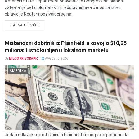
Američki State Department obavestio je Congress da planira
zatvaranje pet diplomatskih predstavništava u inostranstvu,
objavio je Reuters pozivajući se na...
DETAILS
SAZNAJTE VIŠE
Misteriozni dobitnik iz Plainfield-a osvojio $10,25
miliona: Listić kupljen u lokalnom marketu
BY
MILOS KRIVOKAPIĆ
AVGUST 5, 2026
AMERIKA
Jedan odlazak u prodavnicu u Plainfield-u mogao bi potpuno da