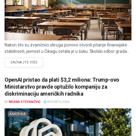
Nakon što su zvaničnici okruga ponovo otvorili pitanje finansijske
stabilnosti, javnost u Čikagu ostala je u šoku. Školski odbor grada...
DETAILS
SAZNAJTE VIŠE
OpenAI pristao da plati $3,2 miliona: Trump-ovo
Ministarstvo pravde optužilo kompaniju za
diskriminaciju američkih radnika
BY
MILENA STEVANOVIĆ
AVGUST 6, 2026
AMERIKA