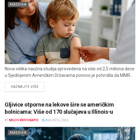
AMERIKA
Nova velika naučna studija sprovedena na više od 2,5 miliona dece
u Sjedinjenim Američkim Državama ponovo je potvrdila da MMR...
DETAILS
SAZNAJTE VIŠE
Gljivice otporne na lekove šire se američkim
bolnicama: Više od 170 slučajeva u Illinois-u
BY
MILOS KRIVOKAPIĆ
AVGUST 6, 2026
AMERIKA