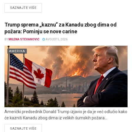
DETAILS
SAZNAJTE VIŠE
Trump sprema „kaznu“ za Kanadu zbog dima od
požara: Pominju se nove carine
BY
MILENA STEVANOVIĆ
AVGUST 5, 2026
AMERIKA
Američki predsednik Donald Trump izjavio je da je već odlučio kako
će kazniti Kanadu zbog dima iz velikih šumskih požara...
DETAILS
SAZNAJTE VIŠE