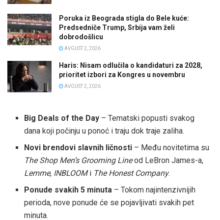
Poruka iz Beograda stigla do Bele kuće:
Predsedniče Trump, Srbija vam želi
dobrodošlicu
AVGUST 2, 2026
Haris: Nisam odlučila o kandidaturi za 2028,
prioritet izbori za Kongres u novembru
AVGUST 2, 2026
Big Deals of the Day
– Tematski popusti svakog
dana koji počinju u ponoć i traju dok traje zaliha.
Novi brendovi slavnih ličnosti
– Među novitetima su
The Shop Men’s Grooming Line
od LeBron James-a,
Lemme
,
INBLOOM
i
The Honest Company
.
Ponude svakih 5 minuta
– Tokom najintenzivnijih
perioda, nove ponude će se pojavljivati svakih pet
minuta.