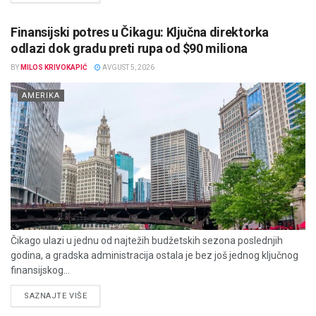
Finansijski potres u Čikagu: Ključna direktorka
odlazi dok gradu preti rupa od $90 miliona
BY
MILOS KRIVOKAPIĆ
AVGUST 5, 2026
AMERIKA
Čikago ulazi u jednu od najtežih budžetskih sezona poslednjih
godina, a gradska administracija ostala je bez još jednog ključnog
finansijskog...
DETAILS
SAZNAJTE VIŠE