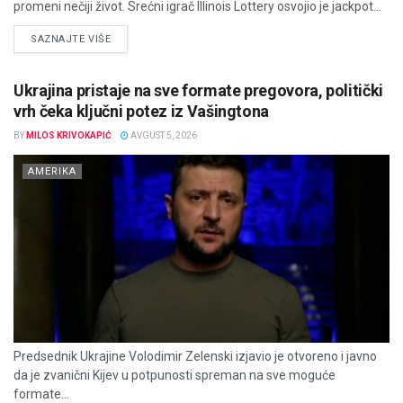
promeni nečiji život. Srećni igrač Illinois Lottery osvojio je jackpot...
DETAILS
SAZNAJTE VIŠE
Ukrajina pristaje na sve formate pregovora, politički
vrh čeka ključni potez iz Vašingtona
BY
MILOS KRIVOKAPIĆ
AVGUST 5, 2026
AMERIKA
Predsednik Ukrajine Volodimir Zelenski izjavio je otvoreno i javno
da je zvanični Kijev u potpunosti spreman na sve moguće
formate...