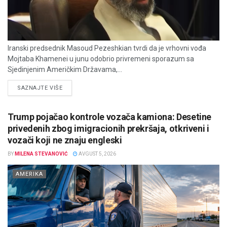
Iranski predsednik Masoud Pezeshkian tvrdi da je vrhovni vođa
Mojtaba Khamenei u junu odobrio privremeni sporazum sa
Sjedinjenim Američkim Državama,...
DETAILS
SAZNAJTE VIŠE
Trump pojačao kontrole vozača kamiona: Desetine
privedenih zbog imigracionih prekršaja, otkriveni i
vozači koji ne znaju engleski
BY
MILENA STEVANOVIĆ
AVGUST 5, 2026
AMERIKA