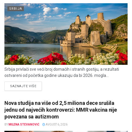
SRBIJA
Srbija privlači sve veći broj domaćih i stranih gostiju, a rezultati
ostvareni od početka godine ukazuju da bi 2026. mogla...
DETAILS
SAZNAJTE VIŠE
Nova studija na više od 2,5 miliona dece srušila
jednu od najvećih kontroverzi: MMR vakcina nije
povezana sa autizmom
BY
MILENA STEVANOVIĆ
AVGUST 6, 2026