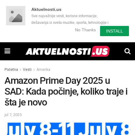
Aktuelnosti.us
Sve najvažnije vesti, korisne informacije,
dešavanja iz sveta muzike, sporta, tehnologije i
još mnogo toga zanimljivog.
No Thanks
INSTALL
Početna
Vesti
Amerika
Amazon Prime Day 2025 u
SAD: Kada počinje, koliko traje i
šta je novo
jul 7, 2025