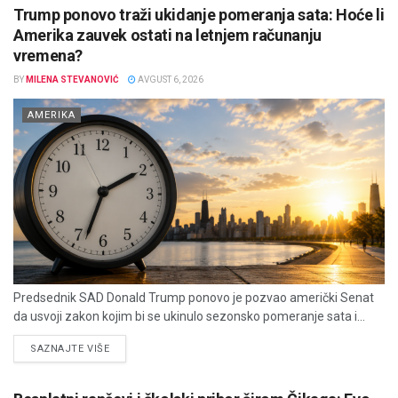
Trump ponovo traži ukidanje pomeranja sata: Hoće li
Amerika zauvek ostati na letnjem računanju
vremena?
BY
MILENA STEVANOVIĆ
AVGUST 6, 2026
AMERIKA
Predsednik SAD Donald Trump ponovo je pozvao američki Senat
da usvoji zakon kojim bi se ukinulo sezonsko pomeranje sata i...
DETAILS
SAZNAJTE VIŠE