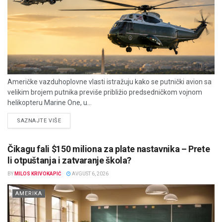
Američke vazduhoplovne vlasti istražuju kako se putnički avion sa
velikim brojem putnika previše približio predsedničkom vojnom
helikopteru Marine One, u...
DETAILS
SAZNAJTE VIŠE
Čikagu fali $150 miliona za plate nastavnika – Prete
li otpuštanja i zatvaranje škola?
BY
MILOS KRIVOKAPIĆ
AVGUST 6, 2026
AMERIKA