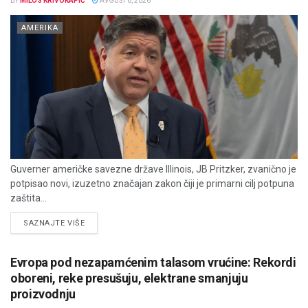
BY
MILOS KRIVOKAPIĆ
AVGUST 6, 2026
AMERIKA
Guverner američke savezne države Illinois, JB Pritzker, zvanično je
potpisao novi, izuzetno značajan zakon čiji je primarni cilj potpuna
zaštita...
DETAILS
SAZNAJTE VIŠE
Evropa pod nezapamćenim talasom vrućine: Rekordi
oboreni, reke presušuju, elektrane smanjuju
proizvodnju