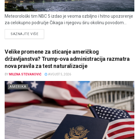
Meteorološki tim NBC 5 izdao je veoma ozbiljno i hitno upozorenje
za celokupno područje Čikaga i njegovu širu okolinu povodom...
DETAILS
SAZNAJTE VIŠE
Velike promene za sticanje američkog
državljanstva? Trump-ova administracija razmatra
nova pravila za test naturalizacije
BY
MILENA STEVANOVIĆ
AVGUST 5, 2026
AMERIKA