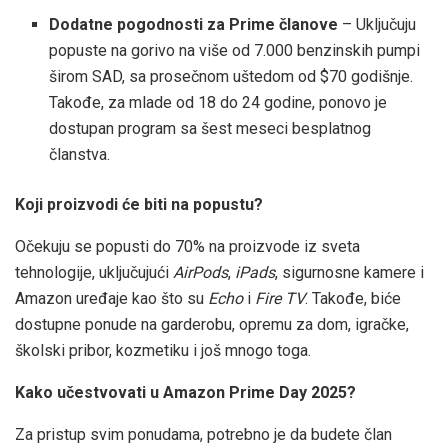
Dodatne pogodnosti za Prime članove
– Uključuju
popuste na gorivo na više od 7.000 benzinskih pumpi
širom SAD, sa prosečnom uštedom od $70 godišnje.
Takođe, za mlade od 18 do 24 godine, ponovo je
dostupan program sa šest meseci besplatnog
članstva.
Koji proizvodi će biti na popustu?
Očekuju se popusti do 70% na proizvode iz sveta
tehnologije, uključujući
AirPods
,
iPads
, sigurnosne kamere i
Amazon uređaje kao što su
Echo
i
Fire TV
. Takođe, biće
dostupne ponude na garderobu, opremu za dom, igračke,
školski pribor, kozmetiku i još mnogo toga.
Kako učestvovati u Amazon Prime Day 2025?
Za pristup svim ponudama, potrebno je da budete član