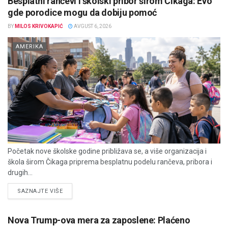
Besplatni rančevi i školski pribor širom Čikaga: Evo
gde porodice mogu da dobiju pomoć
BY
MILOS KRIVOKAPIĆ
AVGUST 6, 2026
AMERIKA
Početak nove školske godine približava se, a više organizacija i
škola širom Čikaga priprema besplatnu podelu rančeva, pribora i
drugih...
DETAILS
SAZNAJTE VIŠE
Nova Trump-ova mera za zaposlene: Plaćeno