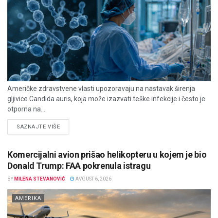
Američke zdravstvene vlasti upozoravaju na nastavak širenja
gljivice Candida auris, koja može izazvati teške infekcije i često je
otporna na...
DETAILS
SAZNAJTE VIŠE
Komercijalni avion prišao helikopteru u kojem je bio
Donald Trump: FAA pokrenula istragu
BY
MILENA STEVANOVIĆ
AVGUST 6, 2026
AMERIKA