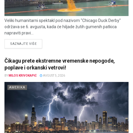
Veliki humanitarni spektakl pod nazivom "Chicago Duck Derby"
održava se 6. avgusta, kada će hiljade žutih gumenih patkica
napraviti pravi...
DETAILS
SAZNAJTE VIŠE
Čikagu prete ekstremne vremenske nepogode,
poplave i orkanski vetrovi!
BY
MILOS KRIVOKAPIĆ
AVGUST 5, 2026
AMERIKA