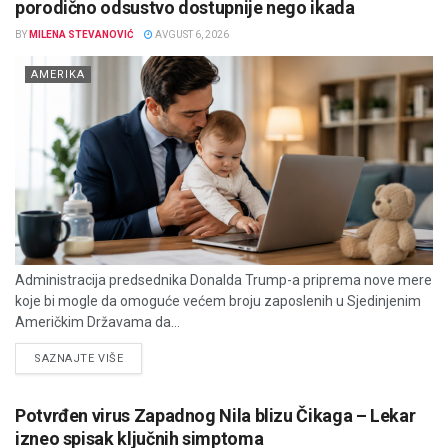
porodično odsustvo dostupnije nego ikada
BY
MILENA STEVANOVIĆ
AVGUST 6, 2026
AMERIKA
Administracija predsednika Donalda Trump-a priprema nove mere
koje bi mogle da omoguće većem broju zaposlenih u Sjedinjenim
Američkim Državama da...
DETAILS
SAZNAJTE VIŠE
Potvrđen virus Zapadnog Nila blizu Čikaga – Lekar
izneo spisak ključnih simptoma