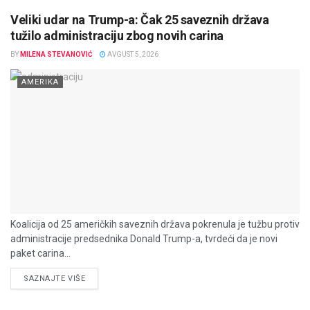
Veliki udar na Trump-a: Čak 25 saveznih država
tužilo administraciju zbog novih carina
BY
MILENA STEVANOVIĆ
AVGUST 5, 2026
AMERIKA
Koalicija od 25 američkih saveznih država pokrenula je tužbu protiv
administracije predsednika Donald Trump-a, tvrdeći da je novi
paket carina...
DETAILS
SAZNAJTE VIŠE