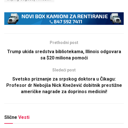
Prethodni post
Trump ukida sredstva bibliotekama, Illinois odgovara
sa $20 miliona pomoći
Sledeći post
Svetsko priznanje za srpskog doktora u Čikagu:
Profesor dr Nebojša Nick Knežević dobitnik prestižne
američke nagrade za doprinos medicini!
Slične
Vesti