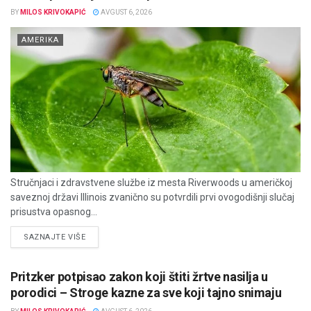
BY
MILOS KRIVOKAPIĆ
AVGUST 6, 2026
AMERIKA
Stručnjaci i zdravstvene službe iz mesta Riverwoods u američkoj
saveznoj državi Illinois zvanično su potvrdili prvi ovogodišnji slučaj
prisustva opasnog...
DETAILS
SAZNAJTE VIŠE
Pritzker potpisao zakon koji štiti žrtve nasilja u
porodici – Stroge kazne za sve koji tajno snimaju