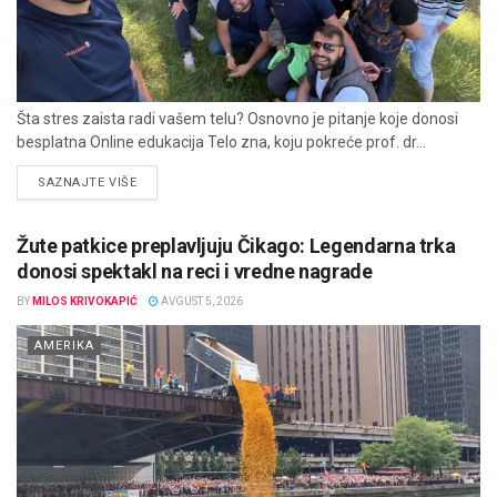
Šta stres zaista radi vašem telu? Osnovno je pitanje koje donosi
besplatna Online edukacija Telo zna, koju pokreće prof. dr...
DETAILS
SAZNAJTE VIŠE
Žute patkice preplavljuju Čikago: Legendarna trka
donosi spektakl na reci i vredne nagrade
BY
MILOS KRIVOKAPIĆ
AVGUST 5, 2026
AMERIKA