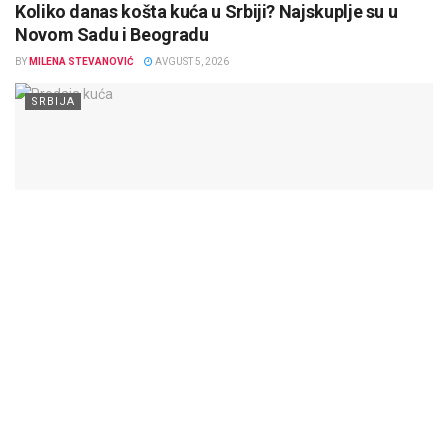
Koliko danas košta kuća u Srbiji? Najskuplje su u
Novom Sadu i Beogradu
BY
MILENA STEVANOVIĆ
AVGUST 5, 2026
SRBIJA
Prodaja kuća u Srbiji nastavila je da raste tokom 2025. godine.
Prema podacima Republičkog geodetskog zavoda (RGZ),
prosečna cena kuće...
DETAILS
SAZNAJTE VIŠE
Diplomatski rat na pomolu: Madrid žestoko uzvratio