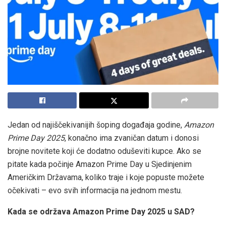
Jedan od najiščekivanijih šoping događaja godine,
Amazon
Prime Day 2025
, konačno ima zvaničan datum i donosi
brojne novitete koji će dodatno oduševiti kupce. Ako se
pitate kada počinje Amazon Prime Day u Sjedinjenim
Američkim Državama, koliko traje i koje popuste možete
očekivati – evo svih informacija na jednom mestu.
Kada se održava Amazon Prime Day 2025 u SAD?