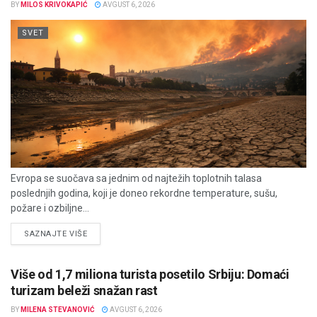
BY
MILOS KRIVOKAPIĆ
AVGUST 6, 2026
SVET
Evropa se suočava sa jednim od najtežih toplotnih talasa
poslednjih godina, koji je doneo rekordne temperature, sušu,
požare i ozbiljne...
DETAILS
SAZNAJTE VIŠE
Više od 1,7 miliona turista posetilo Srbiju: Domaći
turizam beleži snažan rast
BY
MILENA STEVANOVIĆ
AVGUST 6, 2026