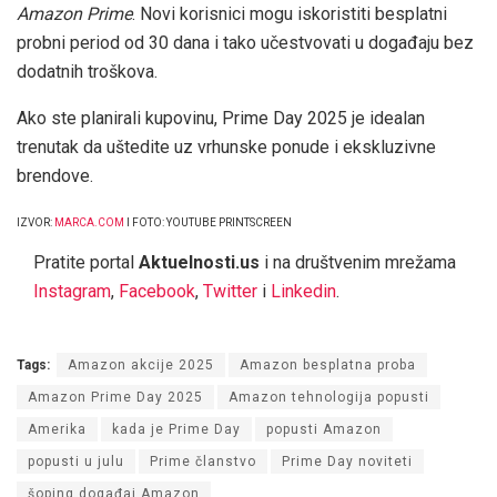
Amazon Prime
. Novi korisnici mogu iskoristiti besplatni
probni period od 30 dana i tako učestvovati u događaju bez
dodatnih troškova.
Ako ste planirali kupovinu, Prime Day 2025 je idealan
trenutak da uštedite uz vrhunske ponude i ekskluzivne
brendove.
IZVOR:
MARCA.COM
I FOTO: YOUTUBE PRINTSCREEN
Pratite portal
Aktuelnosti.us
i na društvenim mrežama
Instagram
,
Facebook
,
Twitter
i
Linkedin
.
Tags:
Amazon akcije 2025
Amazon besplatna proba
Amazon Prime Day 2025
Amazon tehnologija popusti
Amerika
kada je Prime Day
popusti Amazon
popusti u julu
Prime članstvo
Prime Day noviteti
šoping događaj Amazon