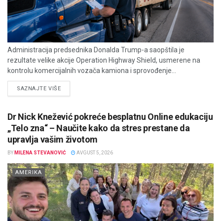
Administracija predsednika Donalda Trump-a saopštila je
rezultate velike akcije Operation Highway Shield, usmerene na
kontrolu komercijalnih vozača kamiona i sprovođenje...
DETAILS
SAZNAJTE VIŠE
Dr Nick Knežević pokreće besplatnu Online edukaciju
„Telo zna“ – Naučite kako da stres prestane da
upravlja vašim životom
BY
MILENA STEVANOVIĆ
AVGUST 5, 2026
AMERIKA