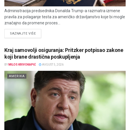
Administracija predsednika Donalda Trump-a razmatra izmene
pravila za polaganje testa za američko državljanstvo koje bi mogle
značajno da promene proces...
DETAILS
SAZNAJTE VIŠE
Kraj samovolji osiguranja: Pritzker potpisao zakone
koji brane drastična poskupljenja
BY
MILOS KRIVOKAPIĆ
AVGUST 5, 2026
AMERIKA