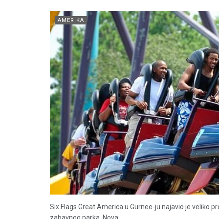
AMERIKA
Six Flags Great America u Gurnee-ju najavio je veliko 
zabavnog parka. Nova...