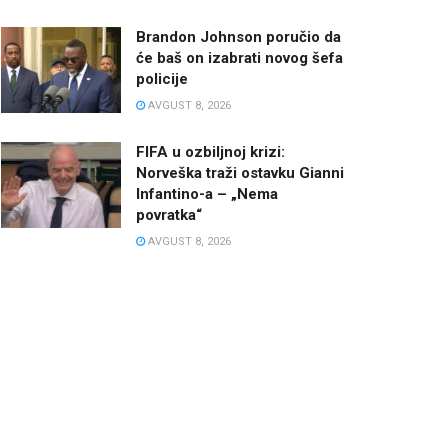
Brandon Johnson poručio da
će baš on izabrati novog šefa
policije
AVGUST 8, 2026
FIFA u ozbiljnoj krizi:
Norveška traži ostavku Gianni
Infantino-a – „Nema
povratka“
AVGUST 8, 2026