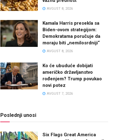
važnu prednost
AVGUST 8, 2026
Kamala Harris presekla sa
Biden-ovom strategijom:
Demokratama poručuje da
moraju biti „nemilosrdniji“
AVGUST 8, 2026
Ko će ubuduće dobijati
američko državljanstvo
rođenjem? Trump povukao
novi potez
AVGUST 7, 2026
Poslednji unosi
Six Flags Great America