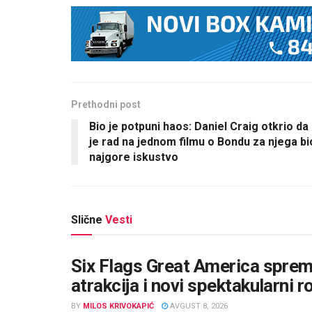
Prethodni post
Bio je potpuni haos: Daniel Craig otkrio da
je rad na jednom filmu o Bondu za njega bi
najgore iskustvo
Slične
Vesti
Six Flags Great America sprema
atrakcija i novi spektakularni r
BY
MILOS KRIVOKAPIĆ
AVGUST 8, 2026