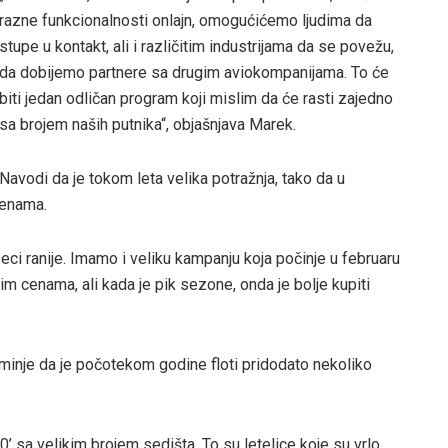
razne funkcionalnosti onlajn, omogućićemo ljudima da
stupe u kontakt, ali i različitim industrijama da se povežu,
da dobijemo partnere sa drugim aviokompanijama. To će
biti jedan odličan program koji mislim da će rasti zajedno
sa brojem naših putnika“, objašnjava Marek.
Navodi da je tokom leta velika potražnja, tako da u
cenama.
eci ranije. Imamo i veliku kampanju koja počinje u februaru
m cenama, ali kada je pik sezone, onda je bolje kupiti
pominje da je počotekom godine floti pridodato nekoliko
’ sa velikim brojem sedišta. To su letelice koje su vrlo