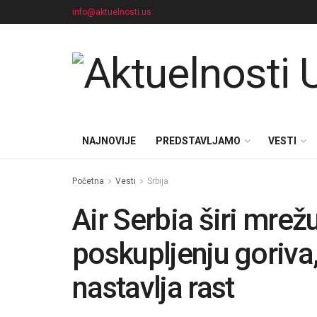
info@aktuelnosti.us
NAJNOVIJE
PREDSTAVLJAMO
VESTI
Početna
Vesti
Srbija
Air Serbia širi mrežu
poskupljenju goriva
nastavlja rast