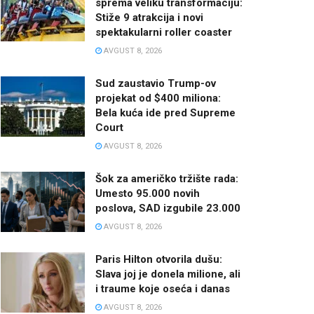
sprema veliku transformaciju:
Stiže 9 atrakcija i novi
spektakularni roller coaster
AVGUST 8, 2026
Sud zaustavio Trump-ov
projekat od $400 miliona:
Bela kuća ide pred Supreme
Court
AVGUST 8, 2026
Šok za američko tržište rada:
Umesto 95.000 novih
poslova, SAD izgubile 23.000
AVGUST 8, 2026
Paris Hilton otvorila dušu:
Slava joj je donela milione, ali
i traume koje oseća i danas
AVGUST 8, 2026