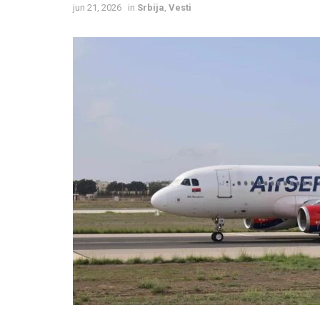
jun 21, 2026
in
Srbija
,
Vesti