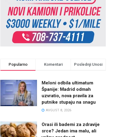
Popularno
Komentari
Poslednji Unosi
Meloni odbila ultimatum
Španije: Madrid odmah
uzvratio, nova pravila za
putnike stupaju na snagu
AVGUST 8, 2026
Orasi ili bademi za zdravije
srce? Jedan ima malu, ali