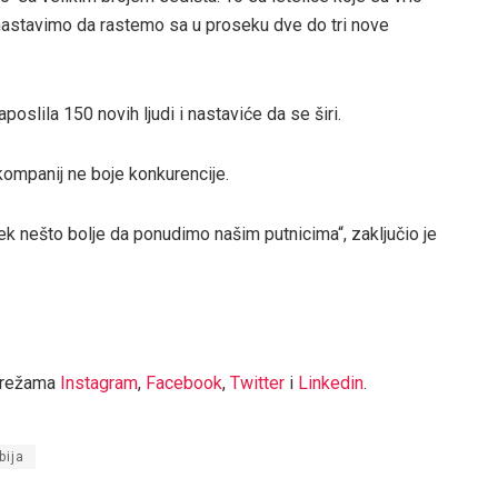
 nastavimo da rastemo sa u proseku dve do tri nove
oslila 150 novih ljudi i nastaviće da se širi.
 kompanij ne boje konkurencije.
k nešto bolje da ponudimo našim putnicima“, zaključio je
mrežama
Instagram
,
Facebook
,
Twitter
i
Linkedin
.
bija