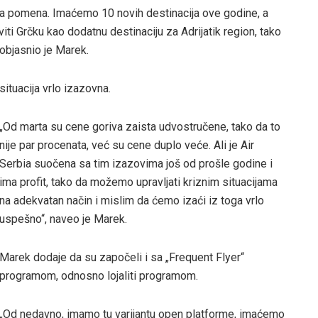
dna pomena. Imaćemo 10 novih destinacija ove godine, a
ti Grčku kao dodatnu destinaciju za Adrijatik region, tako
objasnio je Marek.
ituacija vrlo izazovna.
„Od marta su cene goriva zaista udvostručene, tako da to
nije par procenata, već su cene duplo veće. Ali je Air
Serbia suočena sa tim izazovima još od prošle godine i
ima profit, tako da možemo upravljati kriznim situacijama
na adekvatan način i mislim da ćemo izaći iz toga vrlo
uspešno“, naveo je Marek.
Marek dodaje da su započeli i sa „Frequent Flyer“
programom, odnosno lojaliti programom.
„Od nedavno, imamo tu varijantu open platforme, imaćemo