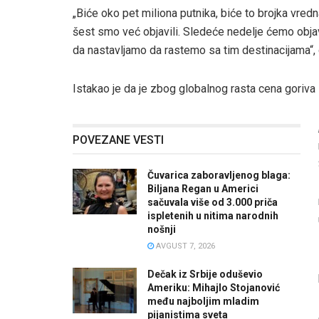
„Biće oko pet miliona putnika, biće to brojka vre
šest smo već objavili. Sledeće nedelje ćemo objavi
da nastavljamo da rastemo sa tim destinacijama“, 
Istakao je da je zbog globalnog rasta cena goriva s
POVEZANE VESTI
Čuvarica zaboravljenog blaga:
Biljana Regan u Americi
sačuvala više od 3.000 priča
ispletenih u nitima narodnih
nošnji
AVGUST 7, 2026
Dečak iz Srbije oduševio
Ameriku: Mihajlo Stojanović
među najboljim mladim
pijanistima sveta