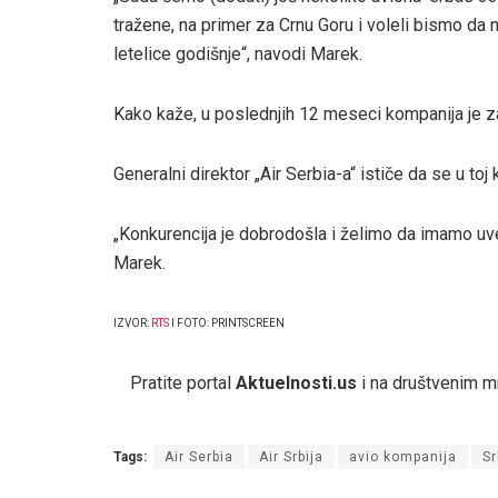
tražene, na primer za Crnu Goru i voleli bismo da
letelice godišnje“, navodi Marek.
Kako kaže, u poslednjih 12 meseci kompanija je zap
Generalni direktor „Air Serbia-a“ ističe da se u toj
„Konkurencija je dobrodošla i želimo da imamo uve
Marek.
IZVOR:
RTS
I FOTO: PRINTSCREEN
Pratite portal
Aktuelnosti.us
i na društvenim 
Tags:
Air Serbia
Air Srbija
avio kompanija
Sr