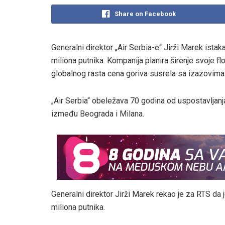
Share on Facebook
Generalni direktor „Air Serbia-e“ Jirži Marek ista
miliona putnika. Kompanija planira širenje svoje flo
globalnog rasta cena goriva susrela sa izazovima al
„Air Serbia“ obeležava 70 godina od uspostavljanja
između Beograda i Milana.
Generalni direktor Jirži Marek rekao je za RTS da 
miliona putnika.