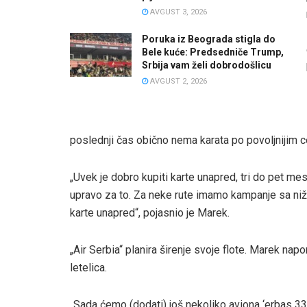
AVGUST 3, 2026
Poruka iz Beograda stigla do
Bele kuće: Predsedniče Trump,
Srbija vam želi dobrodošlicu
AVGUST 2, 2026
poslednji čas obično nema karata po povoljnijim 
„Uvek je dobro kupiti karte unapred, tri do pet mes
upravo za to. Za neke rute imamo kampanje sa niži
karte unapred“, pojasnio je Marek.
„Air Serbia“ planira širenje svoje flote. Marek na
letelica.
„Sada ćemo (dodati) još nekoliko aviona ‘erbas 330