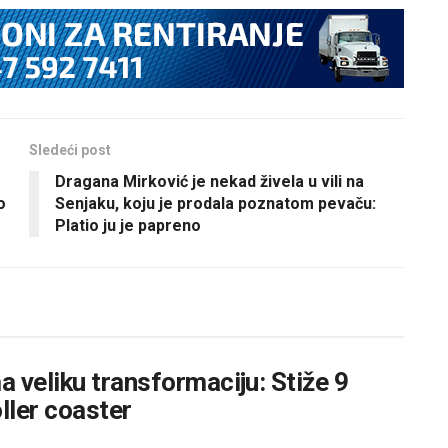
Sledeći post
Dragana Mirković je nekad živela u vili na
o
Senjaku, koju je prodala poznatom pevaču:
Platio ju je papreno
 veliku transformaciju: Stiže 9
oller coaster