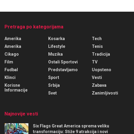
Pretraga po kategorijama
Amerika
Kosarka
Tech
Amerika
Lifestyle
Tenis
Cikago
Muzika
Tradicija
Film
Ostali Sportovi
TV
Fudbal
Predstavljamo
Uopsteno
Klinci
Sport
Vesti
Korisne
Srbija
Zabava
Informacije
Svet
Zanimljivosti
Najnovije vesti
Six Flags Great America sprema veliku
transformaciju: Stiže 9 atrakcija i novi