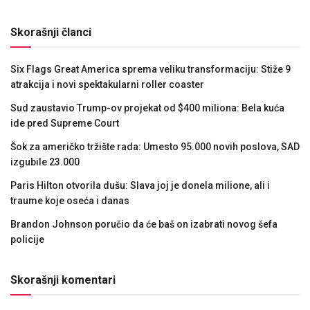
Skorašnji članci
Six Flags Great America sprema veliku transformaciju: Stiže 9
atrakcija i novi spektakularni roller coaster
Sud zaustavio Trump-ov projekat od $400 miliona: Bela kuća
ide pred Supreme Court
Šok za američko tržište rada: Umesto 95.000 novih poslova, SAD
izgubile 23.000
Paris Hilton otvorila dušu: Slava joj je donela milione, ali i
traume koje oseća i danas
Brandon Johnson poručio da će baš on izabrati novog šefa
policije
Skorašnji komentari