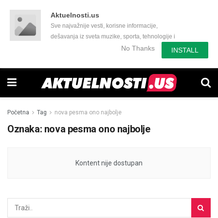
Aktuelnosti.us
Sve najvažnije vesti, korisne informacije,
dešavanja iz sveta muzike, sporta, tehnologije i
još mnogo toga zanimljivog.
No Thanks
INSTALL
Početna
Tag
nova pesma ono najbolje
Oznaka:
nova pesma ono najbolje
Kontent nije dostupan