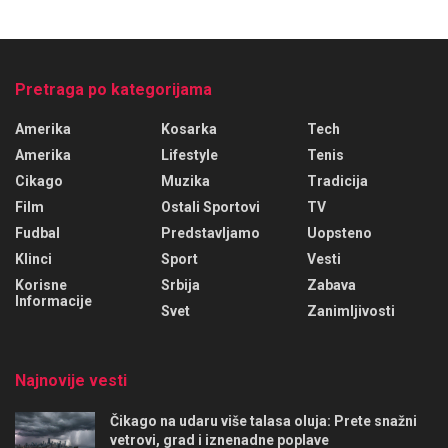
Pretraga po kategorijama
Amerika
Kosarka
Tech
Amerika
Lifestyle
Tenis
Cikago
Muzika
Tradicija
Film
Ostali Sportovi
TV
Fudbal
Predstavljamo
Uopsteno
Klinci
Sport
Vesti
Korisne
Srbija
Zabava
Informacije
Svet
Zanimljivosti
Najnovije vesti
Čikago na udaru više talasa oluja: Prete snažni
vetrovi, grad i iznenadne poplave