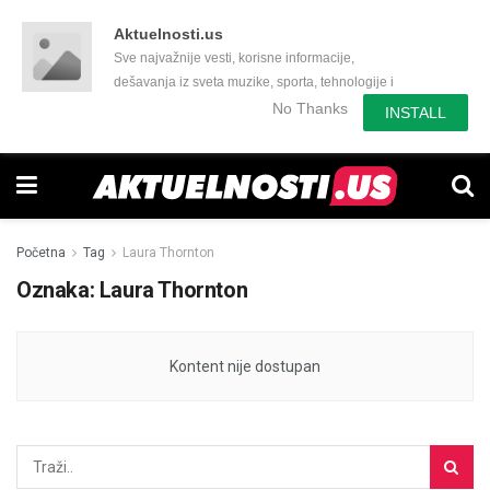
Aktuelnosti.us
Sve najvažnije vesti, korisne informacije,
dešavanja iz sveta muzike, sporta, tehnologije i
još mnogo toga zanimljivog.
No Thanks
INSTALL
Početna
Tag
Laura Thornton
Oznaka:
Laura Thornton
Kontent nije dostupan