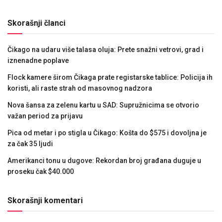
Skorašnji članci
Čikago na udaru više talasa oluja: Prete snažni vetrovi, grad i
iznenadne poplave
Flock kamere širom Čikaga prate registarske tablice: Policija ih
koristi, ali raste strah od masovnog nadzora
Nova šansa za zelenu kartu u SAD: Supružnicima se otvorio
važan period za prijavu
Pica od metar i po stigla u Čikago: Košta do $575 i dovoljna je
za čak 35 ljudi
Amerikanci tonu u dugove: Rekordan broj građana duguje u
proseku čak $40.000
Skorašnji komentari