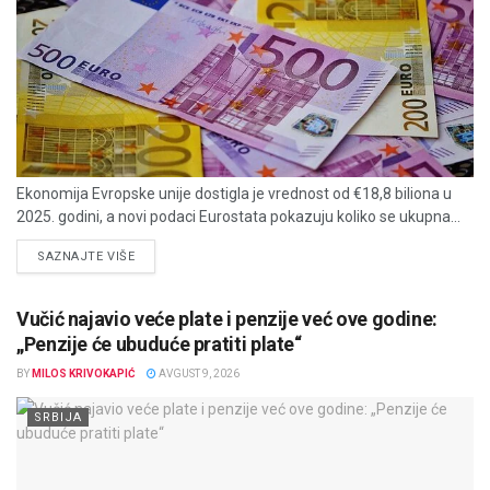
Ekonomija Evropske unije dostigla je vrednost od €18,8 biliona u
2025. godini, a novi podaci Eurostata pokazuju koliko se ukupna...
DETAILS
SAZNAJTE VIŠE
Vučić najavio veće plate i penzije već ove godine:
„Penzije će ubuduće pratiti plate“
BY
MILOS KRIVOKAPIĆ
AVGUST 9, 2026
SRBIJA