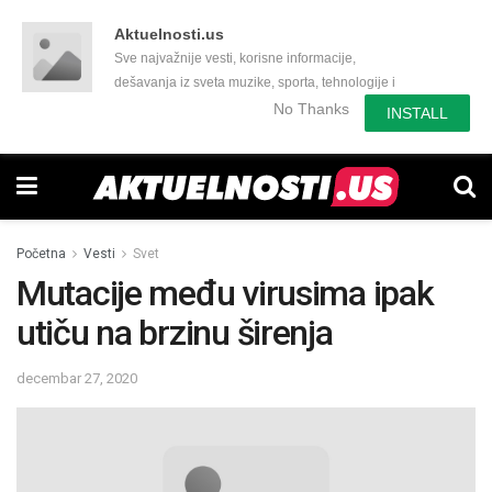
Aktuelnosti.us
Sve najvažnije vesti, korisne informacije,
dešavanja iz sveta muzike, sporta, tehnologije i
još mnogo toga zanimljivog.
No Thanks
INSTALL
Početna
Vesti
Svet
Mutacije među virusima ipak
utiču na brzinu širenja
decembar 27, 2020