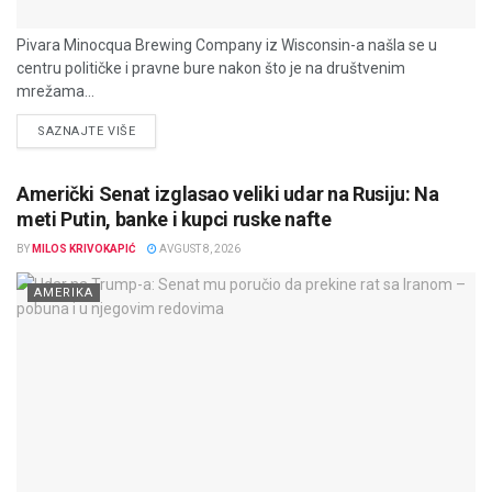
Pivara Minocqua Brewing Company iz Wisconsin-a našla se u
centru političke i pravne bure nakon što je na društvenim
mrežama...
DETAILS
SAZNAJTE VIŠE
Američki Senat izglasao veliki udar na Rusiju: Na
meti Putin, banke i kupci ruske nafte
BY
MILOS KRIVOKAPIĆ
AVGUST 8, 2026
AMERIKA