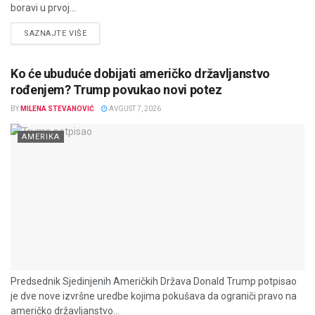
boravi u prvoj...
DETAILS
SAZNAJTE VIŠE
Ko će ubuduće dobijati američko državljanstvo
rođenjem? Trump povukao novi potez
BY
MILENA STEVANOVIĆ
AVGUST 7, 2026
AMERIKA
Predsednik Sjedinjenih Američkih Država Donald Trump potpisao
je dve nove izvršne uredbe kojima pokušava da ograniči pravo na
američko državljanstvo...