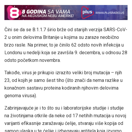
Čini se da se B.1.1.7 širio brže od starijih verzija SARS-CoV-
2 u onim delovima Britanije u kojima su zaraze neobično
brzo rasle. Na primer, to je činilo 62 odsto novih infekcija u
Londonu u nedelji koja se završila 9. decembra, u odnosu 28
odsto početkom novembra.
Takođe, virus je prikupio izrazito veliki broj mutacija – njih
23, od kojih je samo šest tiho (što znači da nema razlike u
konačnom sastavu proteina kodiranih njihovim delovima
genoma virusa).
Zabrinjavajuće je i to što su i laboratorijske studije i studije
na životinjama otkrile da neke od 17 netihih mutacija u novoj
varijanti efikasnije zaražavaju ćelije, stvaraju više kopija od
samog ulaska u te ćelije i izbegavaju antitela koja izvorno