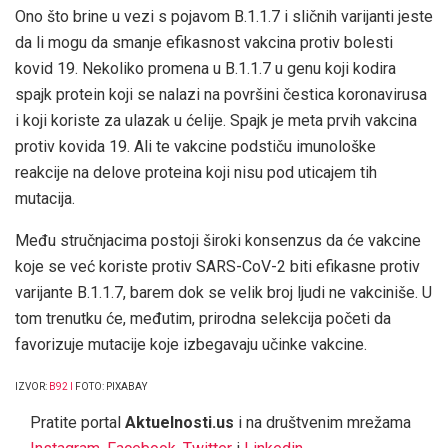
Ono što brine u vezi s pojavom B.1.1.7 i sličnih varijanti jeste
da li mogu da smanje efikasnost vakcina protiv bolesti
kovid 19. Nekoliko promena u B.1.1.7 u genu koji kodira
spajk protein koji se nalazi na površini čestica koronavirusa
i koji koriste za ulazak u ćelije. Spajk je meta prvih vakcina
protiv kovida 19. Ali te vakcine podstiču imunološke
reakcije na delove proteina koji nisu pod uticajem tih
mutacija.
Među stručnjacima postoji široki konsenzus da će vakcine
koje se već koriste protiv SARS-CoV-2 biti efikasne protiv
varijante B.1.1.7, barem dok se velik broj ljudi ne vakciniše. U
tom trenutku će, međutim, prirodna selekcija početi da
favorizuje mutacije koje izbegavaju učinke vakcine.
IZVOR:
B9
2
I
FOTO: PIXABAY
Pratite portal
Aktuelnosti.us
i na društvenim mrežama