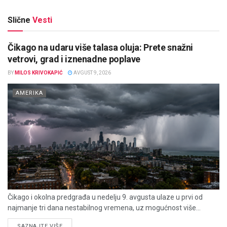
Slične
Vesti
Čikago na udaru više talasa oluja: Prete snažni
vetrovi, grad i iznenadne poplave
BY
MILOS KRIVOKAPIĆ
AVGUST 9, 2026
AMERIKA
Čikago i okolna predgrađa u nedelju 9. avgusta ulaze u prvi od
najmanje tri dana nestabilnog vremena, uz mogućnost više...
DETAILS
SAZNAJTE VIŠE