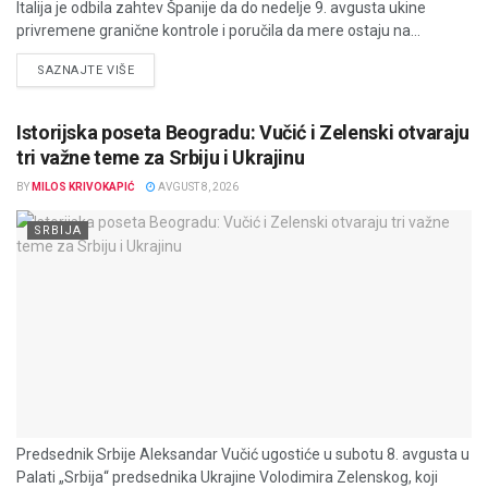
Italija je odbila zahtev Španije da do nedelje 9. avgusta ukine
privremene granične kontrole i poručila da mere ostaju na...
DETAILS
SAZNAJTE VIŠE
Istorijska poseta Beogradu: Vučić i Zelenski otvaraju
tri važne teme za Srbiju i Ukrajinu
BY
MILOS KRIVOKAPIĆ
AVGUST 8, 2026
SRBIJA
Predsednik Srbije Aleksandar Vučić ugostiće u subotu 8. avgusta u
Palati „Srbija“ predsednika Ukrajine Volodimira Zelenskog, koji