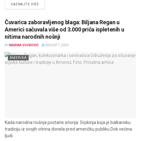
DETAILS
SAZNAJTE VIŠE
Čuvarica zaboravljenog blaga: Biljana Regan u
Americi sačuvala više od 3.000 priča ispletenih u
nitima narodnih nošnji
BY
MARINA VUCKOVIC
AVGUST 7, 2026
AMERIKA
Kada narodna nošnja postane istorija: Srpkinja koja je balkansku
tradiciju iz svojih vitrina donela pred američku publiku Dok većina
ljudi...