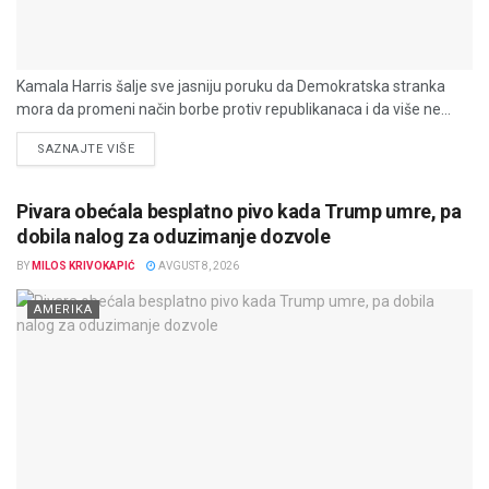
Kamala Harris šalje sve jasniju poruku da Demokratska stranka
mora da promeni način borbe protiv republikanaca i da više ne...
DETAILS
SAZNAJTE VIŠE
Pivara obećala besplatno pivo kada Trump umre, pa
dobila nalog za oduzimanje dozvole
BY
MILOS KRIVOKAPIĆ
AVGUST 8, 2026
AMERIKA