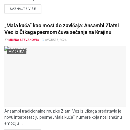
DETAILS
SAZNAJTE VIŠE
„Mala kuća“ kao most do zavičaja: Ansambl Zlatni
Vez iz Čikaga pesmom čuva sećanje na Krajinu
BY
MILENA STEVANOVIĆ
AVGUST 7, 2026
AMERIKA
Ansambl tradicionalne muzike Zlatni Vez iz Čikaga predstavio je
novu interpretaciju pesme „Mala kuća“, numere koja nosi snažnu
emociju i...