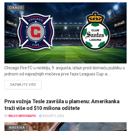
CIKAGO
Chicago Fire FC u nedelju, 9. avgusta, izlazi pred domaću publiku u
jednom od najvažnijih mečeva prve faze Leagues Cup-a....
DETAILS
SAZNAJTE VIŠE
Prva vožnja Tesle završila u plamenu: Amerikanka
traži više od $10 miliona odštete
BY
MILOS KRIVOKAPIĆ
AVGUST 9, 2026
AMERIKA