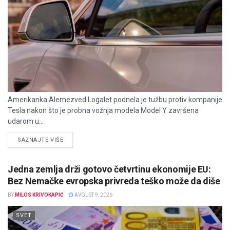
Amerikanka Alemezved Logalet podnela je tužbu protiv kompanije
Tesla nakon što je probna vožnja modela Model Y završena
udarom u...
DETAILS
SAZNAJTE VIŠE
Jedna zemlja drži gotovo četvrtinu ekonomije EU:
Bez Nemačke evropska privreda teško može da diše
BY
MILOS KRIVOKAPIĆ
AVGUST 9, 2026
SVET