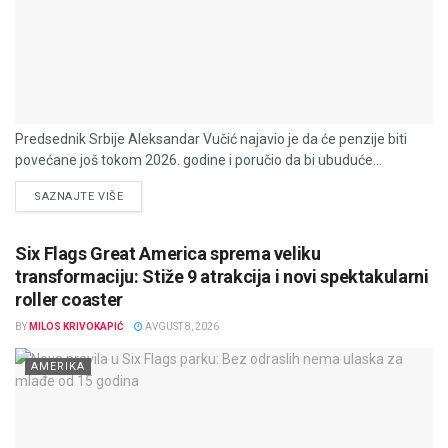
Predsednik Srbije Aleksandar Vučić najavio je da će penzije biti
povećane još tokom 2026. godine i poručio da bi ubuduće...
DETAILS
SAZNAJTE VIŠE
Six Flags Great America sprema veliku
transformaciju: Stiže 9 atrakcija i novi spektakularni
roller coaster
BY
MILOS KRIVOKAPIĆ
AVGUST 8, 2026
AMERIKA