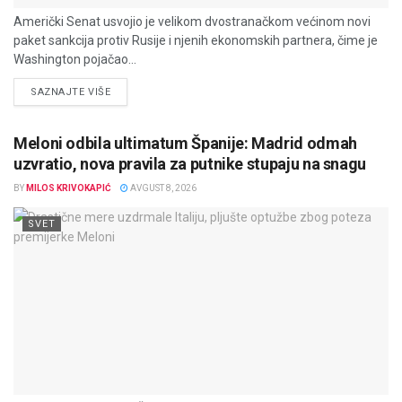
Američki Senat usvojio je velikom dvostranačkom većinom novi
paket sankcija protiv Rusije i njenih ekonomskih partnera, čime je
Washington pojačao...
DETAILS
SAZNAJTE VIŠE
Meloni odbila ultimatum Španije: Madrid odmah
uzvratio, nova pravila za putnike stupaju na snagu
BY
MILOS KRIVOKAPIĆ
AVGUST 8, 2026
SVET