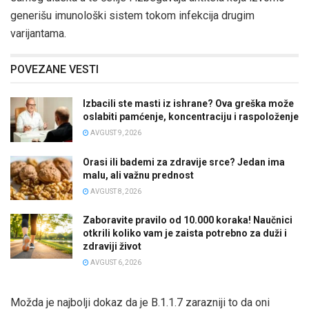
generišu imunološki sistem tokom infekcija drugim
varijantama.
POVEZANE VESTI
Izbacili ste masti iz ishrane? Ova greška može
oslabiti pamćenje, koncentraciju i raspoloženje
AVGUST 9, 2026
Orasi ili bademi za zdravije srce? Jedan ima
malu, ali važnu prednost
AVGUST 8, 2026
Zaboravite pravilo od 10.000 koraka! Naučnici
otkrili koliko vam je zaista potrebno za duži i
zdraviji život
AVGUST 6, 2026
Možda je najbolji dokaz da je B.1.1.7 zarazniji to da oni