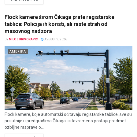
Flock kamere širom Čikaga prate registarske
tablice: Policija ih koristi, ali raste strah od
masovnog nadzora
BY
MILOS KRIVOKAPIĆ
AVGUST 9, 2026
AMERIKA
Flock kamere, koje automatski očitavaju registarske tablice, sve su
prisutnije u predgrađima Čikaga i istovremeno postaju predmet
ozbiljne rasprave o...