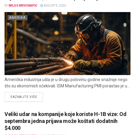
BY
MILOS KRIVOKAPIĆ
AVGUST 9, 2026
AMERIKA
Američka industrija ušla je u drugu polovinu godine snažnije nego
što su ekonomisti očekivali. ISM Manufacturing PMI porastao je u...
DETAILS
SAZNAJTE VIŠE
Veliki udar na kompanije koje koriste H-1B vize: Od
septembra jedna prijava može koštati dodatnih
$4.000