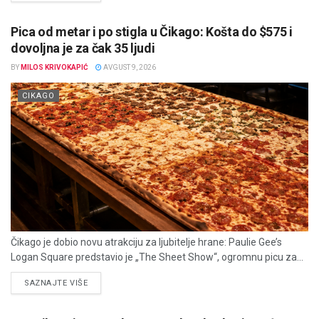
Pica od metar i po stigla u Čikago: Košta do $575 i
dovoljna je za čak 35 ljudi
BY
MILOS KRIVOKAPIĆ
AVGUST 9, 2026
CIKAGO
Čikago je dobio novu atrakciju za ljubitelje hrane: Paulie Gee’s
Logan Square predstavio je „The Sheet Show“, ogromnu picu za...
DETAILS
SAZNAJTE VIŠE