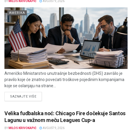
BY
MILOS KRIVOKAPIĆ
AVGUST 9, 2026
AMERIKA
Američko Ministarstvo unutrašnje bezbednosti (DHS) završilo je
pravilo koje će znatno povećati troškove pojedinim kompanijama
koje se oslanjaju na strane...
DETAILS
SAZNAJTE VIŠE
Velika fudbalska noć: Chicago Fire dočekuje Santos
Lagunu u važnom meču Leagues Cup-a
BY
MILOS KRIVOKAPIĆ
AVGUST 9, 2026