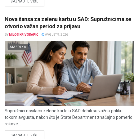
DETAILS
SAZNAJTE VIŠE
Nova šansa za zelenu kartu u SAD: Supružnicima se
otvorio važan period za prijavu
BY
MILOS KRIVOKAPIĆ
AVGUST 9, 2026
AMERIKA
Supružnici nosilaca zelene karte u SAD dobili su važnu priliku
tokom avgusta, nakon što je State Department značajno pomerio
rokove...
DETAILS
SAZNAJTE VIŠE