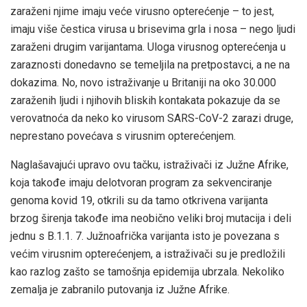
zaraženi njime imaju veće virusno opterećenje – to jest,
imaju više čestica virusa u brisevima grla i nosa – nego ljudi
zaraženi drugim varijantama. Uloga virusnog opterećenja u
zaraznosti donedavno se temeljila na pretpostavci, a ne na
dokazima. No, novo istraživanje u Britaniji na oko 30.000
zaraženih ljudi i njihovih bliskih kontakata pokazuje da se
verovatnoća da neko ko virusom SARS-CoV-2 zarazi druge,
neprestano povećava s virusnim opterećenjem.
Naglašavajući upravo ovu tačku, istraživači iz Južne Afrike,
koja takođe imaju delotvoran program za sekvenciranje
genoma kovid 19, otkrili su da tamo otkrivena varijanta
brzog širenja takođe ima neobično veliki broj mutacija i deli
jednu s B.1.1. 7. Južnoafrička varijanta isto je povezana s
većim virusnim opterećenjem, a istraživači su je predložili
kao razlog zašto se tamošnja epidemija ubrzala. Nekoliko
zemalja je zabranilo putovanja iz Južne Afrike.