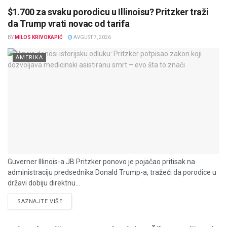
$1.700 za svaku porodicu u Illinoisu? Pritzker traži
da Trump vrati novac od tarifa
BY
MILOS KRIVOKAPIĆ
AVGUST 7, 2026
AMERIKA
Guverner Illinois-a JB Pritzker ponovo je pojačao pritisak na
administraciju predsednika Donald Trump-a, tražeći da porodice u
državi dobiju direktnu...
DETAILS
SAZNAJTE VIŠE