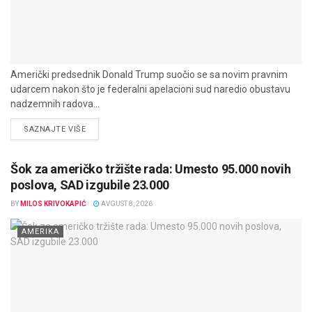
Američki predsednik Donald Trump suočio se sa novim pravnim
udarcem nakon što je federalni apelacioni sud naredio obustavu
nadzemnih radova...
DETAILS
SAZNAJTE VIŠE
Šok za američko tržište rada: Umesto 95.000 novih
poslova, SAD izgubile 23.000
BY
MILOS KRIVOKAPIĆ
AVGUST 8, 2026
AMERIKA