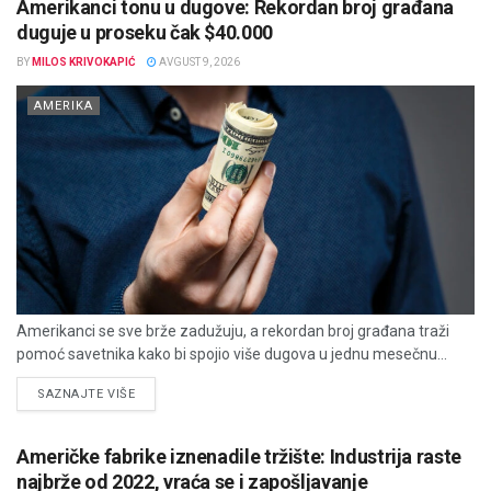
Amerikanci tonu u dugove: Rekordan broj građana
duguje u proseku čak $40.000
BY
MILOS KRIVOKAPIĆ
AVGUST 9, 2026
AMERIKA
Amerikanci se sve brže zadužuju, a rekordan broj građana traži
pomoć savetnika kako bi spojio više dugova u jednu mesečnu...
DETAILS
SAZNAJTE VIŠE
Američke fabrike iznenadile tržište: Industrija raste
najbrže od 2022, vraća se i zapošljavanje