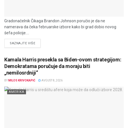
Gradonačelnik Čikaga Brandon Johnson poručio je da ne
namerava da čeka februarske izbore kako bi grad dobio novog
šefa policije....
DETAILS
SAZNAJTE VIŠE
Kamala Harris presekla sa Biden-ovom strategijom:
Demokratama poručuje da moraju biti
„nemilosrdniji“
BY
MILOS KRIVOKAPIĆ
AVGUST 8, 2026
AMERIKA