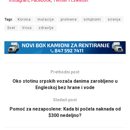
Instagram
,
Facebook
,
Twitter
i
Linkedin
.
Tags:
Korona
mutacije
promene
simptomi
sirenje
Svet
Virus
zdravlje
Prethodni post
Oko stotinu srpskih vozača danima zarobljeno u
Engleskoj bez hrane i vode
Sledeći post
Pomoć za nezaposlene: Kada bi počela naknada od
$300 nedeljno?