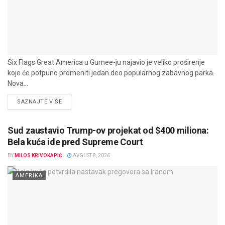
Six Flags Great America u Gurnee-ju najavio je veliko proširenje
koje će potpuno promeniti jedan deo popularnog zabavnog parka.
Nova...
DETAILS
SAZNAJTE VIŠE
Sud zaustavio Trump-ov projekat od $400 miliona:
Bela kuća ide pred Supreme Court
BY
MILOS KRIVOKAPIĆ
AVGUST 8, 2026
AMERIKA