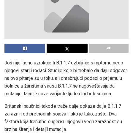
Još nije jasno uzrokuje li B.1.1.7 ozbiljnije simptome nego
njegovi stariji rođaci. Studije koje bi trebale da daju odgovor
na ovo pitanje su u toku, ali ohrabrujući podaci o prijemu u
bolnice u žarištima virusa B.1.1.7 ne nagoveštavaju da
mutacije, tačnije nove varijante ljude čini bolesnijima.
Britanski naučnici takođe traže dalje dokaze da je B.1.1.7
zarazniji od prethodnih sojeva i, ako je tako, zašto. Dva
faktora koja trenutno sugerišu njegovu veću zaraznost su
brzina širenja i detalji mutacija.