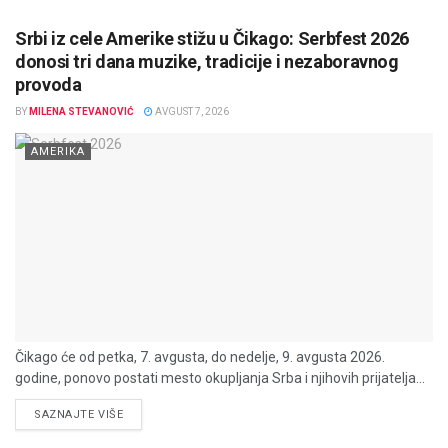
Srbi iz cele Amerike stižu u Čikago: Serbfest 2026
donosi tri dana muzike, tradicije i nezaboravnog
provoda
BY
MILENA STEVANOVIĆ
AVGUST 7, 2026
AMERIKA
Čikago će od petka, 7. avgusta, do nedelje, 9. avgusta 2026.
godine, ponovo postati mesto okupljanja Srba i njihovih prijatelja...
DETAILS
SAZNAJTE VIŠE