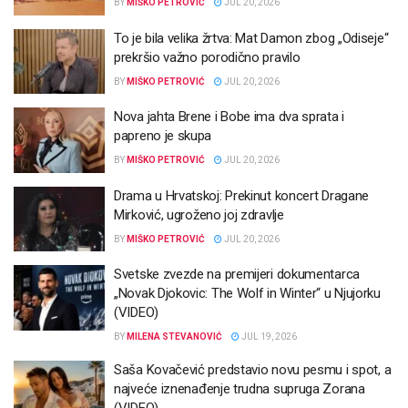
BY
MIŠKO PETROVIĆ
JUL 20, 2026
To je bila velika žrtva: Mat Damon zbog „Odiseje“
prekršio važno porodično pravilo
BY
MIŠKO PETROVIĆ
JUL 20, 2026
Nova jahta Brene i Bobe ima dva sprata i
papreno je skupa
BY
MIŠKO PETROVIĆ
JUL 20, 2026
Drama u Hrvatskoj: Prekinut koncert Dragane
Mirković, ugroženo joj zdravlje
BY
MIŠKO PETROVIĆ
JUL 20, 2026
Svetske zvezde na premijeri dokumentarca
„Novak Djokovic: The Wolf in Winter“ u Njujorku
(VIDEO)
BY
MILENA STEVANOVIĆ
JUL 19, 2026
Saša Kovačević predstavio novu pesmu i spot, a
najveće iznenađenje trudna supruga Zorana