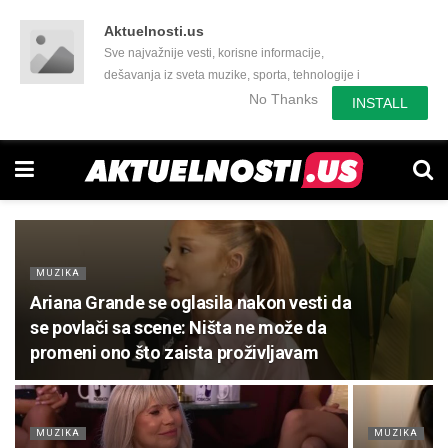
Aktuelnosti.us
Sve najvažnije vesti, korisne informacije,
dešavanja iz sveta muzike, sporta, tehnologije i
još mnogo toga zanimljivog.
No Thanks
INSTALL
MUZIKA
Ariana Grande se oglasila nakon vesti da
se povlači sa scene: Ništa ne može da
promeni ono što zaista proživljavam
MUZIKA
MUZIKA