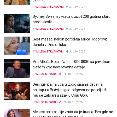
(VIDEO)
BY
MILENA STEVANOVIĆ
JUL 19, 2026
Sydney Sweeney vraća u život 200 godina staru
horor klasiku
BY
MILENA STEVANOVIĆ
JUL 19, 2026
Šest meseci nakon porođaja Milica Todorović
donela važnu odluku
BY
MILENA STEVANOVIĆ
JUL 19, 2026
Vila Miloša Bojanića od 2.000.000€ sa privatnom
plažom krije neverovatne detalje
BY
MILOS KRIVOKAPIĆ
JUL 18, 2026
Desingerica na udaru zbog šišanja dece na
nastupu u Budvi, stigao odgovor na peticiju da
mu se zabrani ulazak u Crnu Goru
BY
MILOS KRIVOKAPIĆ
JUL 18, 2026
Mesecima niko nije znao da je trudna: Evo gde se