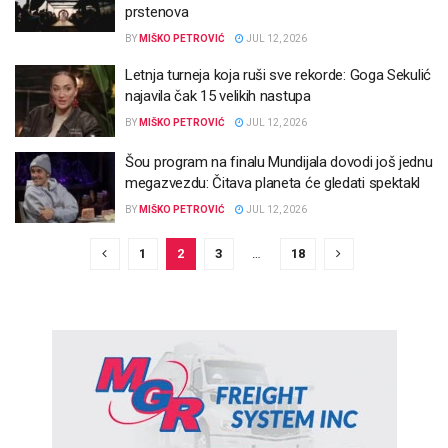
prstenova
BY
MIŠKO PETROVIĆ
JUL 12, 2026
Letnja turneja koja ruši sve rekorde: Goga Sekulić
najavila čak 15 velikih nastupa
BY
MIŠKO PETROVIĆ
JUL 12, 2026
Šou program na finalu Mundijala dovodi još jednu
megazvezdu: Čitava planeta će gledati spektakl
BY
MIŠKO PETROVIĆ
JUL 12, 2026
1
2
3
…
18