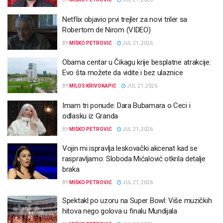
Netflix objavio prvi trejler za novi triler sa
Robertom de Nirom (VIDEO)
BY
MIŠKO PETROVIĆ
JUL 21, 2026
Obama centar u Čikagu krije besplatne atrakcije:
Evo šta možete da vidite i bez ulaznice
BY
MILOS KRIVOKAPIĆ
JUL 21, 2026
Imam tri ponude: Dara Bubamara o Ceci i
odlasku iz Granda
BY
MIŠKO PETROVIĆ
JUL 21, 2026
Vojin mi ispravlja leskovački akcenat kad se
raspravljamo: Sloboda Mićalović otkrila detalje
braka
BY
MIŠKO PETROVIĆ
JUL 21, 2026
Spektakl po uzoru na Super Bowl: Više muzičkih
hitova nego golova u finalu Mundijala