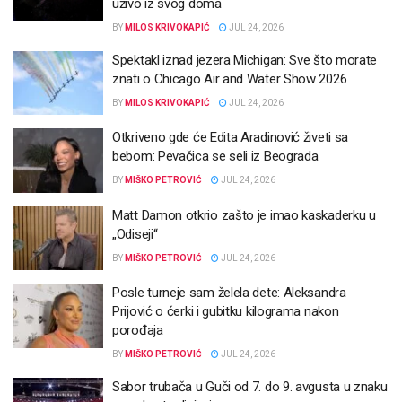
uživo iz svog doma
BY
MILOS KRIVOKAPIĆ
JUL 24, 2026
Spektakl iznad jezera Michigan: Sve što morate
znati o Chicago Air and Water Show 2026
BY
MILOS KRIVOKAPIĆ
JUL 24, 2026
Otkriveno gde će Edita Aradinović živeti sa
bebom: Pevačica se seli iz Beograda
BY
MIŠKO PETROVIĆ
JUL 24, 2026
Matt Damon otkrio zašto je imao kaskaderku u
„Odiseji“
BY
MIŠKO PETROVIĆ
JUL 24, 2026
Posle turneje sam želela dete: Aleksandra
Prijović o ćerki i gubitku kilograma nakon
porođaja
BY
MIŠKO PETROVIĆ
JUL 24, 2026
Sabor trubača u Guči od 7. do 9. avgusta u znaku