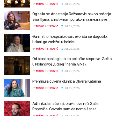
BY
MIŠKO PETROVIĆ
JUL 23, 2026
Oglasila se Anastasija Ražnatović nakon rođenja
sina Ilijana: Emotivnom porukom raznežila sve
BY
MIŠKO PETROVIĆ
JUL 22, 2026
Đani hitno hospitalizovan, evo šta se dogodilo:
Lekari ga zadržali u bolnici
BY
MIŠKO PETROVIĆ
JUL 22, 2026
Od bioskopskog hita do političke rasprave: Zašto
u Nolanovoj „Odiseji“ nema Grka?
BY
MIŠKO PETROVIĆ
JUL 22, 2026
Preminula čuvena glumica Olivera Katarina
BY
MIŠKO PETROVIĆ
JUL 22, 2026
Adil nikada neće zaboraviti ove reči Saše
Popovića: Govorio sam da nema šanse
BY
MIŠKO PETROVIĆ
JUL 21, 2026