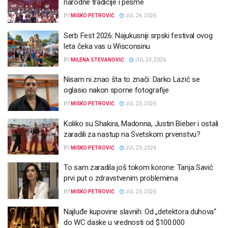
narodne tradicije i pesme
BY
MIŠKO PETROVIĆ
JUL 24, 2026
Serb Fest 2026: Najukusniji srpski festival ovog
leta čeka vas u Wisconsinu
BY
MILENA STEVANOVIĆ
JUL 23, 2026
Nisam ni znao šta to znači: Darko Lazić se
oglasio nakon sporne fotografije
BY
MIŠKO PETROVIĆ
JUL 23, 2026
Koliko su Shakira, Madonna, Justin Bieber i ostali
zaradili za nastup na Svetskom prvenstvu?
BY
MIŠKO PETROVIĆ
JUL 23, 2026
To sam zaradila još tokom korone: Tanja Savić
prvi put o zdravstvenim problemima
BY
MIŠKO PETROVIĆ
JUL 23, 2026
Najluđe kupovine slavnih: Od „detektora duhova“
do WC daske u vrednosti od $100.000