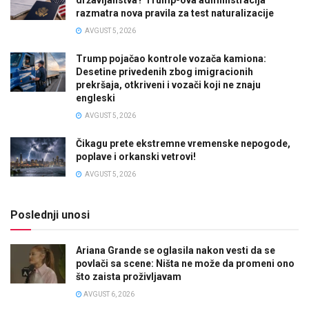
državljanstva? Trump-ova administracija
razmatra nova pravila za test naturalizacije
AVGUST 5, 2026
Trump pojačao kontrole vozača kamiona:
Desetine privedenih zbog imigracionih
prekršaja, otkriveni i vozači koji ne znaju
engleski
AVGUST 5, 2026
Čikagu prete ekstremne vremenske nepogode,
poplave i orkanski vetrovi!
AVGUST 5, 2026
Poslednji unosi
Ariana Grande se oglasila nakon vesti da se
povlači sa scene: Ništa ne može da promeni ono
što zaista proživljavam
AVGUST 6, 2026