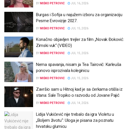
BY
MIŠKO PETROVIĆ
JUL 16, 2026
Burgas i Sofija u najužem izboru za organizaciju
Pesme Evrovizije 2027.
BY
MIŠKO PETROVIĆ
JUL 15, 2026
Konačno objavljen trejler za film „Novak Đoković:
Zimski vuk“ (VIDEO)
BY
MIŠKO PETROVIĆ
JUL 15, 2026
Nema spavanja, nisam ja Tea Tairović: Karleuša
ponovo isprozivala koleginicu
BY
MIŠKO PETROVIĆ
JUL 15, 2026
Završio sam u Hitnoj kad je sa ćerkama otišla iz
stana: Sale Tropiko o razvodu od Jovane Pajić
BY
MIŠKO PETROVIĆ
JUL 14, 2026
Lidija Vukićević nije trebalo da igra Violetu u
„Boljem životu“: Uloga je pisana za poznatu
hrvatsku glumicu