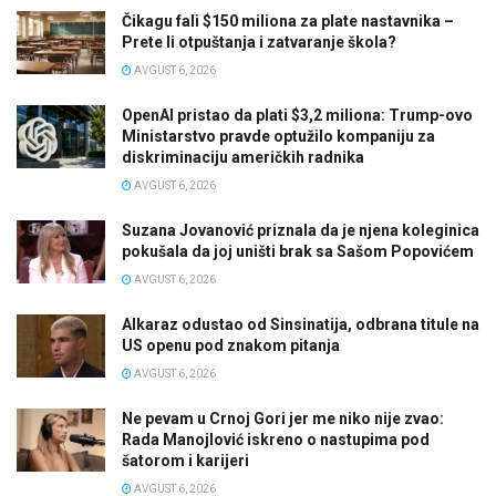
Čikagu fali $150 miliona za plate nastavnika –
Prete li otpuštanja i zatvaranje škola?
AVGUST 6, 2026
OpenAI pristao da plati $3,2 miliona: Trump-ovo
Ministarstvo pravde optužilo kompaniju za
diskriminaciju američkih radnika
AVGUST 6, 2026
Suzana Jovanović priznala da je njena koleginica
pokušala da joj uništi brak sa Sašom Popovićem
AVGUST 6, 2026
Alkaraz odustao od Sinsinatija, odbrana titule na
US openu pod znakom pitanja
AVGUST 6, 2026
Ne pevam u Crnoj Gori jer me niko nije zvao:
Rada Manojlović iskreno o nastupima pod
šatorom i karijeri
AVGUST 6, 2026