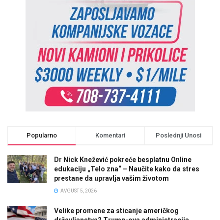
Popularno
Komentari
Poslednji Unosi
Dr Nick Knežević pokreće besplatnu Online
edukaciju „Telo zna“ – Naučite kako da stres
prestane da upravlja vašim životom
AVGUST 5, 2026
Velike promene za sticanje američkog