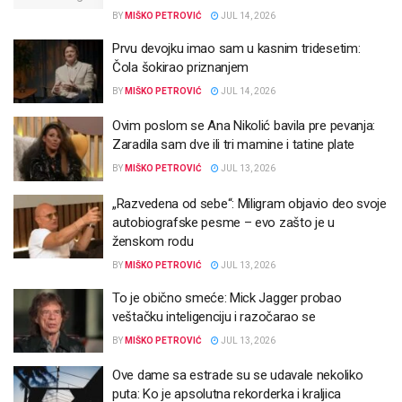
BY
MIŠKO PETROVIĆ
JUL 14, 2026
Prvu devojku imao sam u kasnim tridesetim:
Čola šokirao priznanjem
BY
MIŠKO PETROVIĆ
JUL 14, 2026
Ovim poslom se Ana Nikolić bavila pre pevanja:
Zaradila sam dve ili tri mamine i tatine plate
BY
MIŠKO PETROVIĆ
JUL 13, 2026
„Razvedena od sebe“: Miligram objavio deo svoje
autobiografske pesme – evo zašto je u
ženskom rodu
BY
MIŠKO PETROVIĆ
JUL 13, 2026
To je obično smeće: Mick Jagger probao
veštačku inteligenciju i razočarao se
BY
MIŠKO PETROVIĆ
JUL 13, 2026
Ove dame sa estrade su se udavale nekoliko
puta: Ko je apsolutna rekorderka i kraljica