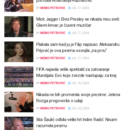
porodila Anastasija Ražnatović
BY
MIŠKO PETROVIĆ
JUL 17, 2026
Mick Jagger i Elvis Presley se nikada nisu sreli:
Glavni krivac je čuveni muzičar
BY
MIŠKO PETROVIĆ
JUL 17, 2026
Plakala sam kad ju je Filip napisao: Aleksandru
Prijović je ova pesma osvojila „na prvu“
BY
MIŠKO PETROVIĆ
JUL 17, 2026
FIFA najavila veliki spektakl za zatvaranje
Mundijala: Evo koje zvezde nastupaju za kraj
BY
MIŠKO PETROVIĆ
JUL 16, 2026
Nikada ne bih promenila svoje prezime: Jelena
Rozga progovorila o udaji
BY
MIŠKO PETROVIĆ
JUL 16, 2026
Ilda Šaulić odbila veliki hit Indire Radić: Nisam
razumela pesmu