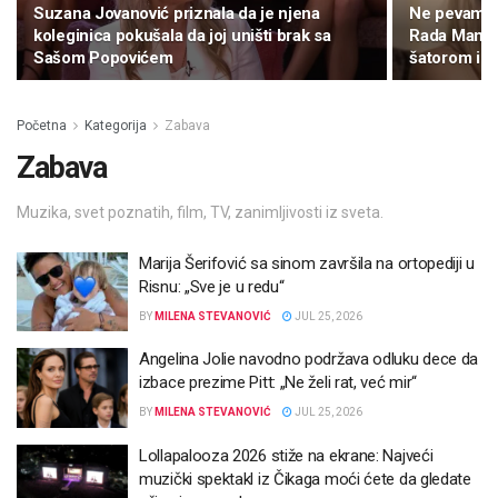
Suzana Jovanović priznala da je njena
Ne pevam u 
koleginica pokušala da joj uništi brak sa
Rada Manojl
Sašom Popovićem
šatorom i ka
Početna
Kategorija
Zabava
Zabava
Muzika, svet poznatih, film, TV, zanimljivosti iz sveta.
Marija Šerifović sa sinom završila na ortopediji u
Risnu: „Sve je u redu“
BY
MILENA STEVANOVIĆ
JUL 25, 2026
Angelina Jolie navodno podržava odluku dece da
izbace prezime Pitt: „Ne želi rat, već mir“
BY
MILENA STEVANOVIĆ
JUL 25, 2026
Lollapalooza 2026 stiže na ekrane: Najveći
muzički spektakl iz Čikaga moći ćete da gledate