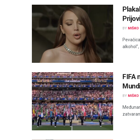
Plakal
Prijov
BY
MIŠKO 
Pevačica 
alkohol"
FIFA n
Mundi
BY
MIŠKO 
Međunaro
zatvaranj