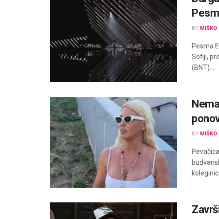
Pesme
BY
MIŠKO 
Pesma Ev
Sofiji, p
(BNT)....
Nema 
ponov
BY
MIŠKO 
Pevačica
budvansk
koleginicu
Završi