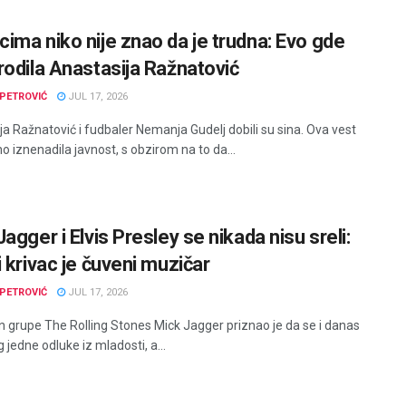
ima niko nije znao da je trudna: Evo gde
rodila Anastasija Ražnatović
PETROVIĆ
JUL 17, 2026
ja Ražnatović i fudbaler Nemanja Gudelj dobili su sina. Ova vest
o iznenadila javnost, s obzirom na to da...
agger i Elvis Presley se nikada nisu sreli:
 krivac je čuveni muzičar
PETROVIĆ
JUL 17, 2026
 grupe The Rolling Stones Mick Jagger priznao je da se i danas
 jedne odluke iz mladosti, a...