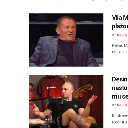
Vila 
plažo
BY
MILOS 
Pevač Mi
estradi, a
Desin
nastu
mu se
BY
MILOS 
Kontrove
u centru 