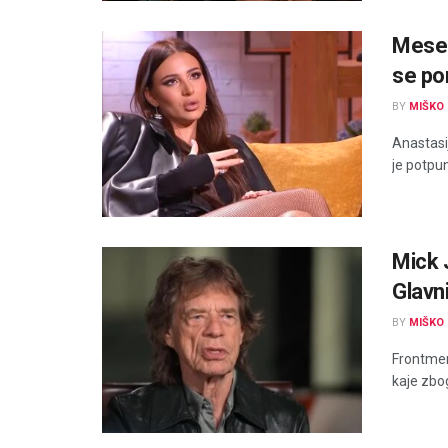
Mesec
se po
BY
MIŠKO 
Anastasi
je potpun
Mick J
Glavni
BY
MIŠKO 
Frontmen
kaje zbog