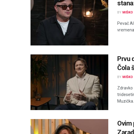
stana
BY
MIŠKO 
Pevač Al
vremena j
Prvu 
Čola 
BY
MIŠKO 
Zdravko 
trideseti
Muzička..
Ovim 
Zaradi