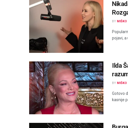
Nikad
Rozga
BY
MIŠKO 
Popularn
pojavi, a
Ilda Š
razu
BY
MIŠKO 
Gotovo da
kasnije p
Burga