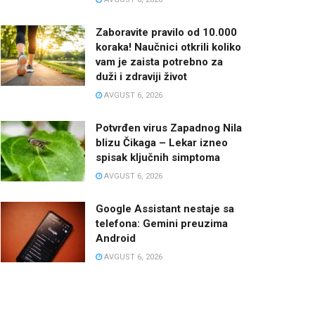
Zaboravite pravilo od 10.000
koraka! Naučnici otkrili koliko
vam je zaista potrebno za
duži i zdraviji život
AVGUST 6, 2026
Potvrđen virus Zapadnog Nila
blizu Čikaga – Lekar izneo
spisak ključnih simptoma
AVGUST 6, 2026
Google Assistant nestaje sa
telefona: Gemini preuzima
Android
AVGUST 6, 2026