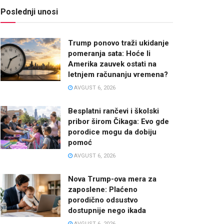
Poslednji unosi
Trump ponovo traži ukidanje
pomeranja sata: Hoće li
Amerika zauvek ostati na
letnjem računanju vremena?
AVGUST 6, 2026
Besplatni rančevi i školski
pribor širom Čikaga: Evo gde
porodice mogu da dobiju
pomoć
AVGUST 6, 2026
Nova Trump-ova mera za
zaposlene: Plaćeno
porodično odsustvo
dostupnije nego ikada
AVGUST 6, 2026