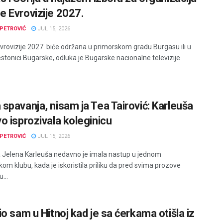
 Evrovizije 2027.
PETROVIĆ
JUL 15, 2026
rovizije 2027. biće održana u primorskom gradu Burgasu ili u
restonici Bugarske, odluka je Bugarske nacionalne televizije
spavanja, nisam ja Tea Tairović: Karleuša
o isprozivala koleginicu
PETROVIĆ
JUL 15, 2026
 Jelena Karleuša nedavno je imala nastup u jednom
om klubu, kada je iskoristila priliku da pred svima prozove
...
o sam u Hitnoj kad je sa ćerkama otišla iz