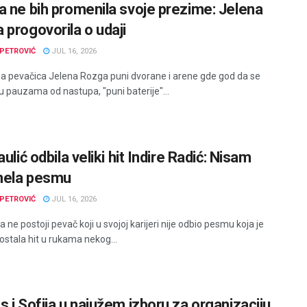
a ne bih promenila svoje prezime: Jelena
 progovorila o udaji
PETROVIĆ
JUL 16, 2026
a pevačica Jelena Rozga puni dvorane i arene gde god da se
 u pauzama od nastupa, "puni baterije"...
aulić odbila veliki hit Indire Radić: Nisam
mela pesmu
PETROVIĆ
JUL 16, 2026
 ne postoji pevač koji u svojoj karijeri nije odbio pesmu koja je
ostala hit u rukama nekog...
s i Sofija u najužem izboru za organizaciju