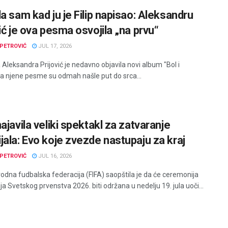
a sam kad ju je Filip napisao: Aleksandru
ić je ova pesma osvojila „na prvu“
PETROVIĆ
JUL 17, 2026
Aleksandra Prijović je nedavno objavila novi album "Bol i
, a njene pesme su odmah našle put do srca...
ajavila veliki spektakl za zatvaranje
jala: Evo koje zvezde nastupaju za kraj
PETROVIĆ
JUL 16, 2026
dna fudbalska federacija (FIFA) saopštila je da će ceremonija
a Svetskog prvenstva 2026. biti održana u nedelju 19. jula uoči...