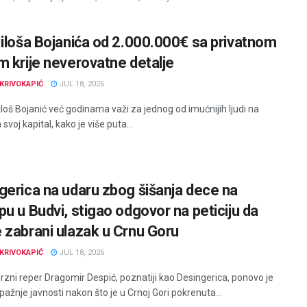
Miloša Bojanića od 2.000.000€ sa privatnom
m krije neverovatne detalje
KRIVOKAPIĆ
JUL 18, 2026
loš Bojanić već godinama važi za jednog od imućnijih ljudi na
 svoj kapital, kako je više puta...
gerica na udaru zbog šišanja dece na
pu u Budvi, stigao odgovor na peticiju da
 zabrani ulazak u Crnu Goru
KRIVOKAPIĆ
JUL 18, 2026
rzni reper Dragomir Despić, poznatiji kao Desingerica, ponovo je
pažnje javnosti nakon što je u Crnoj Gori pokrenuta...