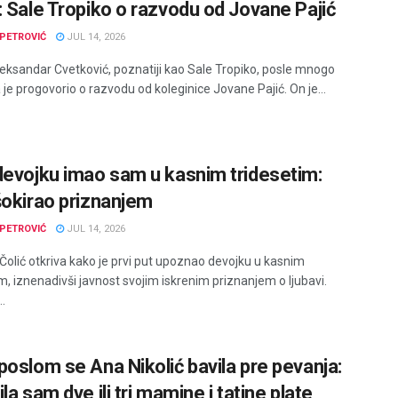
: Sale Tropiko o razvodu od Jovane Pajić
PETROVIĆ
JUL 14, 2026
eksandar Cvetković, poznatiji kao Sale Tropiko, posle mnogo
e progovorio o razvodu od koleginice Jovane Pajić. On je...
devojku imao sam u kasnim tridesetim:
šokirao priznanjem
PETROVIĆ
JUL 14, 2026
Čolić otkriva kako je prvi put upoznao devojku u kasnim
m, iznenadivši javnost svojim iskrenim priznanjem o ljubavi.
.
poslom se Ana Nikolić bavila pre pevanja:
la sam dve ili tri mamine i tatine plate