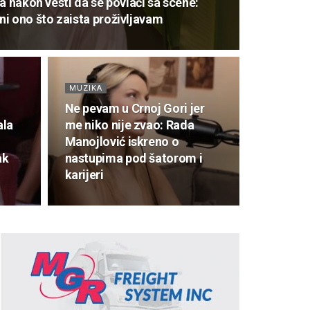
a nakon vesti da se povlači sa scene:
i ono što zaista proživljavam
MUZIKA
Ne pevam u Crnoj Gori jer
ala
me niko nije zvao: Rada
Manojlović iskreno o
ak
nastupima pod šatorom i
karijeri