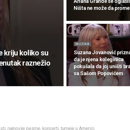
Ariana Grande se oglasil
Ništa ne može da promen
MUZIKA
e kriju koliko su
Suzana Jovanović prizn
da je njena koleginica
trenutak raznežio
pokušala da joj uništi br
sa Sašom Popovićem
sti, najnovije pesme, koncerti, turneje u Americi.