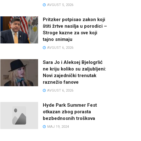
AVGUST 5, 2026
Pritzker potpisao zakon koji
štiti žrtve nasilja u porodici –
Stroge kazne za sve koji
tajno snimaju
AVGUST 6, 2026
Sara Jo i Aleksej Bjelogrlić
ne kriju koliko su zaljubljeni:
Novi zajednički trenutak
raznežio fanove
AVGUST 6, 2026
Hyde Park Summer Fest
otkazan zbog porasta
bezbednosnih troškova
MAJ 19, 2024