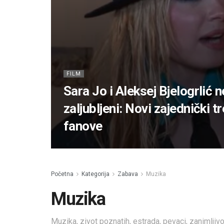
FILM
Sara Jo i Aleksej Bjelogrlić n
zaljubljeni: Novi zajednički 
fanove
Početna
Kategorija
Zabava
Muzika
Muzika
Muzika, zivot poznatih, estrada, pevaci, zanimljivo