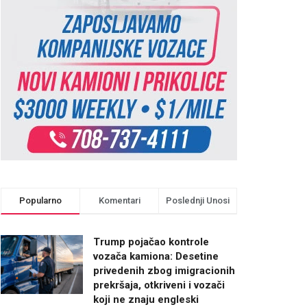
Popularno
Komentari
Poslednji Unosi
Trump pojačao kontrole
vozača kamiona: Desetine
privedenih zbog imigracionih
prekršaja, otkriveni i vozači
koji ne znaju engleski