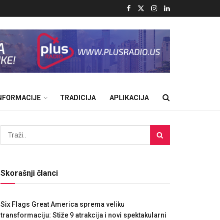
INFORMACIJE
TRADICIJA
APLIKACIJA
Skorašnji članci
Six Flags Great America sprema veliku
transformaciju: Stiže 9 atrakcija i novi spektakularni