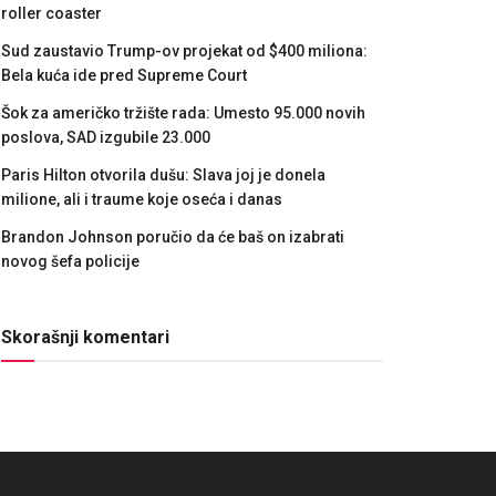
roller coaster
Sud zaustavio Trump-ov projekat od $400 miliona:
Bela kuća ide pred Supreme Court
Šok za američko tržište rada: Umesto 95.000 novih
poslova, SAD izgubile 23.000
Paris Hilton otvorila dušu: Slava joj je donela
milione, ali i traume koje oseća i danas
Brandon Johnson poručio da će baš on izabrati
novog šefa policije
Skorašnji komentari