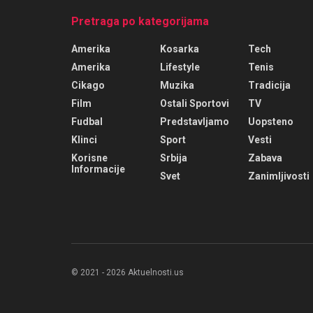
Pretraga po kategorijama
Amerika
Kosarka
Tech
Amerika
Lifestyle
Tenis
Cikago
Muzika
Tradicija
Film
Ostali Sportovi
TV
Fudbal
Predstavljamo
Uopsteno
Klinci
Sport
Vesti
Korisne
Srbija
Zabava
Informacije
Svet
Zanimljivosti
© 2021 - 2026 Aktuelnosti.us